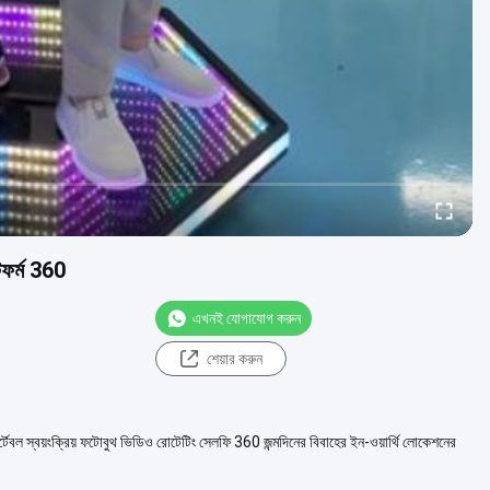
াটফর্ম 360
এখনই যোগাযোগ করুন
শেয়ার করুন
্ট পোর্টেবল স্বয়ংক্রিয় ফটোবুথ ভিডিও রোটেটিং সেলফি 360 জন্মদিনের বিবাহের ইন-ওয়ার্থি লোকেশনের