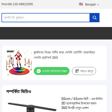
বিক্রয়:
86-135-09622595
Bengali
জন্মদিনের বিয়ের পার্টির জন্য সেলফি রোটেটিং স্বয়ংক্রিয়
সেলফি প্ল্যাটফর্ম 360
এখনই যোগাযোগ করুন
আরও জানুন
সম্পর্কিত ভিডিও
50cm / 65cm কিਨੋ - এম স্টাইল
3D হলোগ্রাফিক ডিসপ্লে ফ্যান
360 ডিগ্রী দেখুন এঙ্গেল