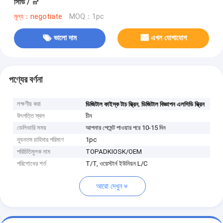
সিডি / ㎡
মূল্য：negotiate
MOQ：1pc
ভালো দাম
এখন যোগাযোগ
পণ্যের বর্ণনা
লক্ষণীয় করা
,
ডিজিটাল কাইস্ক টাচ স্ক্রিন
ডিজিটাল বিজ্ঞাপন এলসিডি স্ক্রিন
উৎপত্তি স্থল
চীন
ডেলিভারি সময়
আপনার পেমেন্ট পাওয়ার পরে 10-15 দিন
ন্যূনতম চাহিদার পরিমাণ
1pc
পরিচিতিমুলক নাম
TOPADKIOSK/OEM
পরিশোধের শর্ত
T/T, ওয়েস্টার্ন ইউনিয়ন L/C
আরো দেখুন