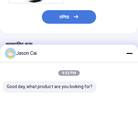
চালিয়ে
প্রস্তাবিত পণ্য
Jason Cai
9:52 PM
Good day, what product are you looking for?
রেজোলিউশন 1920 X 1080
স্পর্শ পয়েন্ট 10 পয়েন্ট ইন্টারেক্টিভ
1920 X 1080 রে
মাল্টি টাচ ডিজিটাল সিগনেজ উন্নত
ডিজিটাল সিগনেজ ওয়াই-ফাই
মাল্টি টাচ ডিজিটাল সা
ব্যবহারকারীর অভিজ্ঞতার জন্য 2
ব্লুটুথ ইউএসবি সংযোগ সহ
2GB RAM, 8GB
মিমি টাচ নির্ভুলতা এবং প্রশস্ত
ডিজিটাল বিপণন কৌশল উন্নত
এবং 400 Cd/m2 উজ
178 ডিগ্রি দেখার কোণ
করে
রয়েছে, যা খুচরা এবং ক
ভালো দাম
ভালো দাম
ভালো দাম
বৈশিষ্ট্যযুক্ত
পরিবেশের জন্য আদর্শ