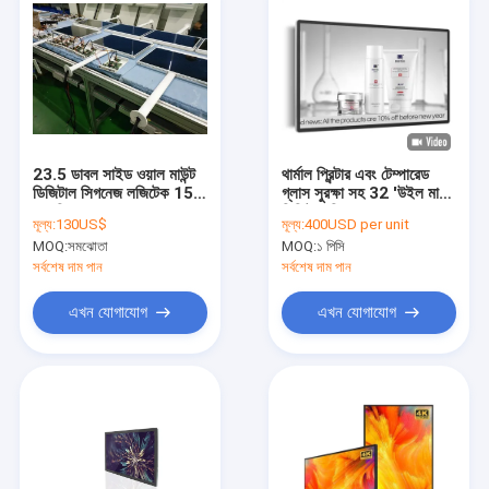
23.5 ডাবল সাইড ওয়াল মাউন্ট
থার্মাল প্রিন্টার এবং টেম্পারেড
ডিজিটাল সিগনেজ লজিটেক 15
গ্লাস সুরক্ষা সহ 32 'উইল মাউন্ট
মেগাপিক্সেল
ডিজিটাল সিগনেজ
মূল্য:
130US$
মূল্য:
400USD per unit
MOQ:
সমঝোতা
MOQ:
১ পিসি
সর্বশেষ দাম পান
সর্বশেষ দাম পান
এখন যোগাযোগ
এখন যোগাযোগ
বাড়ি
পণ্য
আমাদের সম্পর্কে