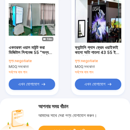
একতরফা ওয়াল মাউন্ট করা
ফ্যান্টাসি গ্লাস ফ্রেম ওয়াইফাই
ডিজিটাল সিগনেজ 55 "অন্য
কালো অতি পাতলা 43 55 ইঞ্চি
সাইড মিরর সহ ওএইলডি
2 সেন্টিমিটার পুরুত্ব দ্বৈত
মূল্য:
negotiate
মূল্য:
negotiate
পার্শ্বযুক্ত 4 কে রঙাকুলি উচ্চ
MOQ:
সমঝোতা
MOQ:
সমঝোতা
ব্রাইটনেস ডিজিটাল সাইন
সর্বশেষ দাম পান
সর্বশেষ দাম পান
এখন যোগাযোগ
এখন যোগাযোগ
আপনার সময় বাঁচান
আমাদের সাথে সেরা পণ্য যোগাযোগ করুন।