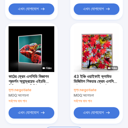
এখন যোগাযোগ
এখন যোগাযোগ
কাঠের ফ্রেম এলসিডি বিজ্ঞাপন
43 ইঞ্চি ওয়াইফাই ক্লাউড
প্রদর্শন অ্যান্ড্রয়েড এইচডি
ডিজিটাল পিকচার ফ্রেম এলসিডি
মিডিয়া প্লেয়ার ডিজিটাল সাইনেজ
সাইনেজ অ্যান্ড্রয়েড ফটো ফ্রেম
মূল্য:
negotiate
মূল্য:
negotiate
MOQ:
আলোচনা
MOQ:
আলোচনা
সর্বশেষ দাম পান
সর্বশেষ দাম পান
এখন যোগাযোগ
এখন যোগাযোগ