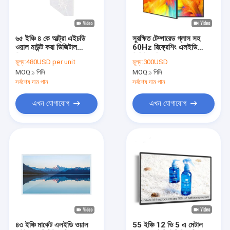
কারখানা ভ্রমণ
মান নিয়ন্ত্রণ
৬৫ ইঞ্চি ৪ কে আল্ট্রা এইচডি
সুরক্ষিত টেম্পারেড গ্লাস সহ
ওয়াল মাউন্ট করা ডিজিটাল
60Hz রিফ্রেশিং এলইডি
যোগাযোগ করুন
সিগনেজ ৪ এমএম/১০ এমএম
ডিজিটাল সিগনেজ
মূল্য:
480USD per unit
মূল্য:
300USD
স্প্লাইসড এজ এবং ইনফ্রারেড
MOQ:
১ পিসি
MOQ:
১ পিসি
টাচ প্যানেল সহ
উদ্ধৃতির জন্য আবেদন
সর্বশেষ দাম পান
সর্বশেষ দাম পান
এখন যোগাযোগ
এখন যোগাযোগ
মাল্টি টাচ ডিজিটাল সায়েন্স
আউটডোর এলসিডি ডিজিটাল সংকেত
ওয়াল ডিজিটাল signage মাউন্ট করা
ডিজিটাল সংকেত কিয়স্ক
Signage ডিজিটাল ভিডিও দেয়াল
৪৩ ইঞ্চি মার্কেট এলইডি ওয়াল
55 ইঞ্চি 12 ভি 5 এ মেটাল