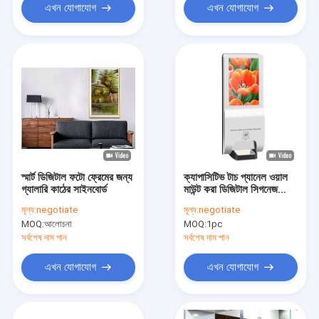
এখন যোগাযোগ
এখন যোগাযোগ
স্মার্ট ডিজিটাল ফটো ফ্রেমের জন্য
ক্যাপাসিটিভ টাচ প্যানেল ওয়াল
গ্যালারি কাঠের সাইনবোর্ড
মাউন্ট করা ডিজিটাল সিগনেজ
1920 * 1080 প্রশস্ত দেখার
মূল্য:
negotiate
মূল্য:
negotiate
কোণ
MOQ:
আলোচনা
MOQ:
1pc
সর্বশেষ দাম পান
সর্বশেষ দাম পান
এখন যোগাযোগ
এখন যোগাযোগ