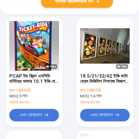
আপনার প্রয়োজনীয়তা দিন
PCAP টাচ স্ক্রিন এলসিডি
18.5/21/32/42 ইঞ্চি ফটো
মনিটরের আকার 10.1 ইঞ্চি থেকে
ফ্রেম ডিজিটাল সিগনেজ বিজ্ঞাপন
98 ইঞ্চি পর্যন্ত গেম মেশিনের
প্রদর্শন NFT প্রদর্শনের জন্য
মূল্য:
130US$
মূল্য:
158US$
জন্য রঙিন এলইডি লাইটের সাথে
MOQ:
5 পিসি
MOQ:
1-6 পিসি
সর্বশেষ দাম পান
সর্বশেষ দাম পান
এখন যোগাযোগ
এখন যোগাযোগ