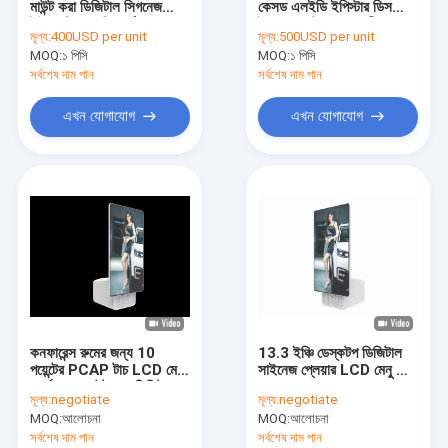
মাউন্ট করা ডিজিটাল সিগনেজ
কেসড এলইডি ইপিস্টার ডিসপ্লে
সংকীর্ণ বেজ এলসিডি ভিডিও ওয়াল
ইউএসবি মেমোরি কার্ড এবং
ইনফ্রারেড টাচ এবং তাপীয়
মূল্য:
400USD per unit
মূল্য:
500USD per unit
১২০০-১ কন্ট্রাস্ট রেসিও সহ
প্রিন্টার সহ
MOQ:
টাচ স্ক্রিন কিয়স্ক
১ পিসি
MOQ:
১ পিসি
সর্বশেষ দাম পান
সর্বশেষ দাম পান
মুখের স্বীকৃতি ইনফ্রারেড থার্মোমিটার
এখন যোগাযোগ
এখন যোগাযোগ
ইন্টারেক্টিভ মাল্টি টাচ টেবিল
বাস ডিজিটাল সংকেত
স্বয়ং পরিষেবা কিওস্ক
প্রসারিত LCD প্রদর্শন
স্বচ্ছ LCD প্রদর্শনী
কনফারেন্স রুমের জন্য 10
13.3 ইঞ্চি ডেস্কটপ ডিজিটাল
3D Holographic প্রদর্শন
পয়েন্টের PCAP টাচ LCD মেনু
সাইনেজ প্লেয়ার LCD মেনু বোর্ড
বোর্ড ওয়াল মাউন্ট করা ডিজিটাল
300nits সুপার ন্যারো বেজেল
মূল্য:
negotiate
মূল্য:
negotiate
সাইনেজ
কার ছাদ ডিভিডি প্লেয়ার
MOQ:
আলোচনা
MOQ:
আলোচনা
সর্বশেষ দাম পান
সর্বশেষ দাম পান