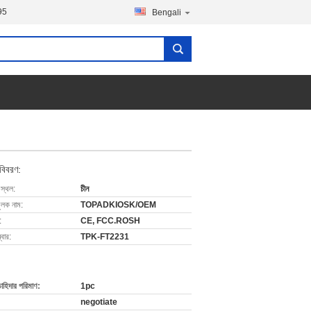
95
Bengali
 বিবরণ:
 স্থল:
চীন
ুলক নাম:
TOPADKIOSK/OEM
:
CE, FCC.ROSH
বার:
TPK-FT2231
চাহিদার পরিমাণ:
1pc
negotiate