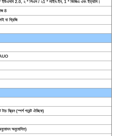
ইউএসবি 2.0, ২ * পিএস / ২1 * লাইন-ইন, 1 * ভিজিএ এবং ইত্যাদি।
ডোজ 8
ফাই বা থ্রিজি
/ AUO
 টাচ স্ক্রিন (স্পর্শ পয়েন্ট ঐচ্ছিক)
নুমোদন অনুমোদিত)