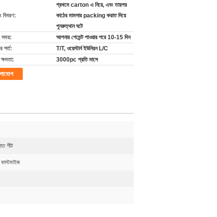
প্রথমে carton এ নিয়ে, এবং তারপর
ং বিবরণ:
কাঠের মামলার packing করাত দিয়ে
পুনরুত্থান ঘটে
 সময়:
আপনার পেমেন্ট পাওয়ার পরে 10-15 দিন
 শর্ত:
T/T, ওয়েস্টার্ন ইউনিয়ন L/C
ক্ষমতা:
3000pc প্রতি মাসে
গাযোগ
পাত শীট
া কাস্টমাইজ