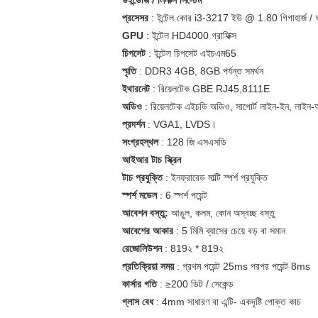
উইন্ডোজ / লিনাক্স সিস্টেম
প্রসেসর
: ইন্টেল কোর i3-3217 ইউ @ 1.80 গিগাহার্জ 
GPU
: ইন্টেল HD4000 গ্রাফিক্স
চিপসেট
: ইন্টেল চিপসেট এইচএম65
স্মৃতি
: DDR3 4GB, 8GB পর্যন্ত সমর্থন
ইথারনেট
: রিয়েলটেক GBE RJ45,8111E
অডিও
: রিয়েলটেক এইচডি অডিও, সাপোর্ট লাইন-ইন, লাইন-
প্রদর্শন
: VGA1, LVDS।
সংগ্রহস্থল
: 128 জি এসএসডি
আইআর টাচ স্ক্রিন
টাচ প্রযুক্তি
: ইনফ্রারেড মাল্টি স্পর্শ প্রযুক্তি
স্পর্শ মডেল
: 6 স্পর্শ পয়েন্ট
আবেশন বস্তু:
আঙুল, কলম, কোন অস্বচ্ছ বস্তু
আবেশের আকার
: 5 মিমি ব্যাসের চেয়ে বড় বা সমান
রেজোলিউশন
: 819২ * 819২
প্রতিক্রিয়া সময়
: প্রথম পয়েন্ট 25ms পরপর পয়েন্ট 8ms
কার্সার গতি
: ≥200 ডিট / সেকেন্ড
গ্লাস বেধ
: 4mm সাধারণ বা এন্টি- একদৃষ্টি পোক্ত কাচ