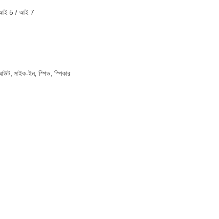
/ আই 5 / আই 7
আউট, মাইক-ইন, স্পিড, স্পিকার