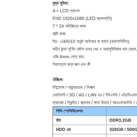
মুখ্য সুবিধা:
A + LCD প্যানেল
FHD 1920x1080 (LED ব্যাকলাইট)
7 * 24 অবিচ্ছিন্ন কাজ
মাল্টি ভাষা
টাচ: ২/4/6/10 পয়েন্ট আইআর বা ক্যাপ (ক্যাপাসিটিভ)
কঠিন ঠান্ডা ঘূর্ণিত মেটাল চাদর ঘের + অ্যালুমিনিয়াম-খাদ ফ্রেম,
এজি 4mm পোড় কাচ,
নিরাপত্তা জন্য লক্স এবং কী
ঐচ্ছিক:
উইন্ডোজ / অ্যান্ড্রয়েড / লিনাক্স
ওয়াইফাই / 3G / 4G / LAN এর / ইউএসবি / এইচডিএ
ক্যামেরা / প্রিন্টার / স্ক্যানার / কার্ড রিডার / আরএফআইডি / 
পিসি স্পেসিফিকেশন
র্যাম
DDR3,2GB
HDD এর
320GB / 500