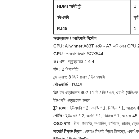
HDMI আউটপুট
1
ইউএসবি
হ্যা
RJ45
1
অ্যান্ড্রয়েড / ওয়াইফাই সিস্টেম
CPU:
Allwinner A83T কর্টেক্স- A7 আট কোর CP
GPU
: পাওয়ারভিআর SGX544
ও / এস
: অ্যান্ড্রয়েড 4.4.4
র্যাম
: 2 গিগাবাইট
নন্দ
ফ্লাশ: 8 জিবি ফ্ল্যাশ / ইএমএমসি
নেটওয়ার্কিং
: RJ45
বিল্ট-ইন ওয়্যারলেস 802.11 বি / জি / এন, ওয়াপী (র্যালিঙ
ইউএসবি ওয়্যারলেস ডনলে
ইন্টারফেস
: ইউএসবি * 2, এসডি * 1, ভিজিএ * 1, আরজে 4
পোর্টস
: ইউএসবি * 2, এসডি * 1, ভিজিএ * 1, আরজে 45 *
OSD ভাষা
: চীনা, ইংরেজি, স্প্যানিশ, রাশিয়ান, জার্মান, ফ্র
সাপোর্ট স্প্লিট স্ক্রিন
: কোনও স্প্লিট স্ক্রিন ডিসপ্লে, একাধিক