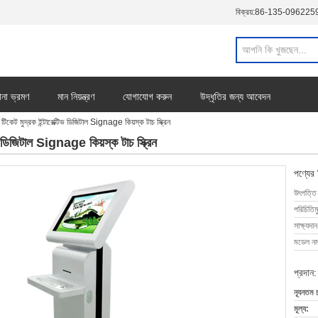
বিক্রয়:
86-135-096225
ানা ভ্রমণ
মান নিয়ন্ত্রণ
যোগাযোগ করুন
উদ্ধৃতির জন্য আবেদন
ন টিকেট মুদ্রক ইন্টারেক্টিভ ডিজিটাল Signage কিয়স্ক টাচ স্ক্রিন
টিভ ডিজিটাল Signage কিয়স্ক টাচ স্ক্রিন
পণ্যের
উৎপত্তি
পরিচিতিম
সাক্ষ্যদান
মডেল নম্
প্রদান:
ন্যূনতম 
মূল্য: