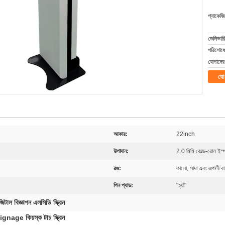
প্যাকেজি
ডেলিভারি
পরিশোধের
যোগানের 
যো
আকার:
22inch
উপাদান:
2.0 মিমি কোল্ড-রোল ইস্
রঙ:
কালো, সাদা এবং রূপালী ব
পিন প্যাড:
"হ্যাঁ"
িটাল বিজ্ঞাপন এলসিডি স্ক্রিন
 Signage কিয়স্ক টাচ স্ক্রিন