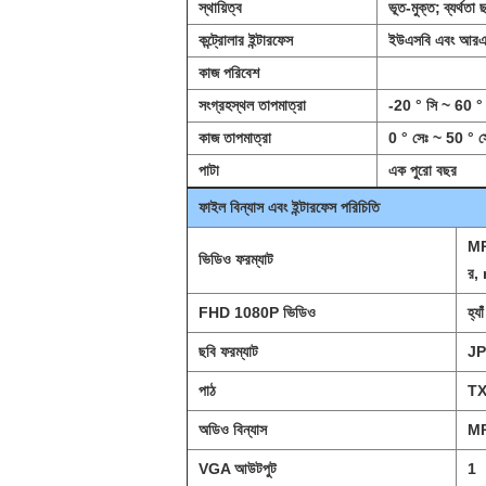
স্থায়িত্ব
ভূত-মুক্ত;
ব্যর্থত
কন্ট্রোলার ইন্টারফেস
ইউএসবি এবং আর
কাজ পরিবেশ
সংগ্রহস্থল তাপমাত্রা
-20 ° সি ~ 60 ° 
কাজ তাপমাত্রা
0 ° সেঃ ~ 50 ° স
পাটা
এক পুরো বছর
ফাইল বিন্যাস এবং ইন্টারফেস পরিচিতি
MP
ভিডিও ফরম্যাট
র,
FHD 1080P ভিডিও
হ্যাঁ
ছবি ফরম্যাট
JP
পাঠ
T
অডিও বিন্যাস
MP
VGA আউটপুট
1