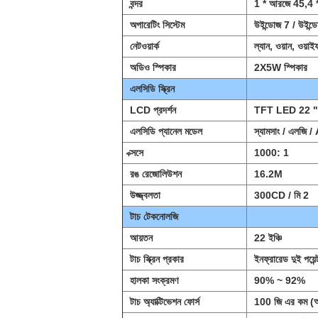
বন্দর
1 * আরজে 45,4 * 
অপারেটিং সিস্টেম
উইন্ডোজ 7 / উইন্
নেটওয়ার্ক
ল্যান, ওয়ান, ওয়াই
অডিও স্পিকার
2X5W স্পিকার
এলসিডি স্ক্রিন
LCD প্রদর্শন
TFT LED 22 "
এলসিডি প্যানেল মডেল
স্যামসাং / এলজি 
ক্সসে
1000: 1
রঙ রেজোলিউশন
16.2M
উজ্জ্বলতা
300CD / মি 2
টাচ টেকনোলজি
আয়তন
22 ইঞ্চি
টাচ স্ক্রিন প্রকার
ইনফ্রারেড দুই পয়েন্ট
হালকা সংক্রমণ
90% ~ 92%
টাচ অ্যাক্টিভেশন ফোর্স
100 জি এর কম (অ