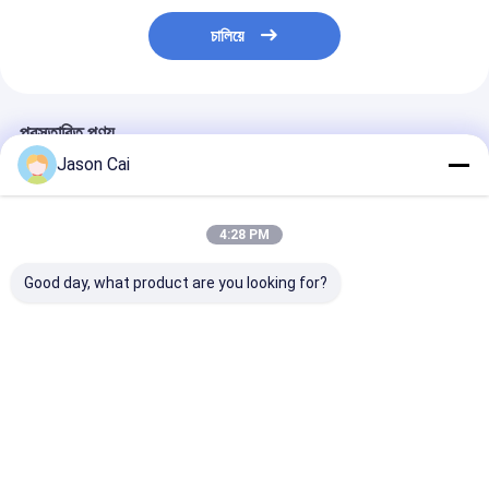
চালিয়ে
প্রস্তাবিত পণ্য
Jason Cai
4:28 PM
Good day, what product are you looking for?
11.6 "টিএফটি 300 সিডি /
21.5 &quot;মেটাল ফ্রেম
অ্যান্ড্রয়েড ওয়াইফাই
এম 2 1440x900 ডিজিটাল
সম্পূর্ণ এইচডি বাস ডিজিটাল
বিজ্ঞাপন স্ক্রিন 10.1 ইঞ
সিগনেজ এলসিডি মনিটর
স্বাক্ষর সহজ ইনস্টলেশন LCD
0.1485 * 0.1485
প্লেয়ার
পিক্সেল পিচ
ভালো দাম
ভালো দাম
ভালো দাম