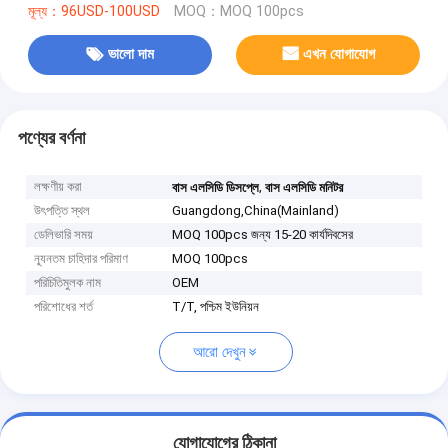
মূল্য：96USD-100USD
MOQ：MOQ 100pcs
ভালো দাম
এখন যোগাযোগ
পণ্যের বর্ণনা
লক্ষণীয় করা
,
বাস এলসিডি ডিসপ্লে
বাস এলসিডি মনিটর
উৎপত্তি স্থল
Guangdong,China(Mainland)
ডেলিভারি সময়
MOQ 100pcs জন্য 15-20 কার্যদিবসের
ন্যূনতম চাহিদার পরিমাণ
MOQ 100pcs
পরিচিতিমুলক নাম
OEM
পরিশোধের শর্ত
T/T, পশ্চিম ইউনিয়ন
আরো দেখুন
যোগাযোগের ঠিকানা