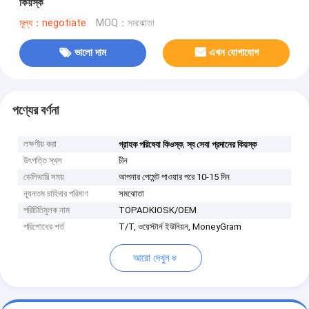
কিয়স্ক
মূল্য：negotiate
MOQ：সমঝোতা
ভালো দাম
এখন যোগাযোগ
পণ্যের বর্ণনা
লক্ষণীয় করা
,
গ্রাহক পরিষেবা কিওস্ক
স্ব সেবা প্রদানের কিয়স্ক
উৎপত্তি স্থল
চীন
ডেলিভারি সময়
আপনার পেমেন্ট পাওয়ার পরে 10-15 দিন
ন্যূনতম চাহিদার পরিমাণ
সমঝোতা
পরিচিতিমুলক নাম
TOPADKIOSK/OEM
পরিশোধের শর্ত
T/T, ওয়েস্টার্ন ইউনিয়ন, MoneyGram
আরো দেখুন