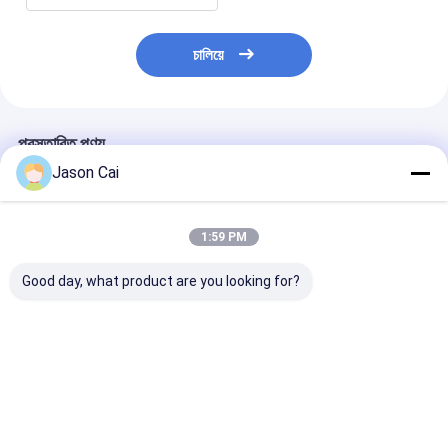
চালিয়ে
প্রস্তাবিত পণ্য
Jason Cai
1:59 PM
Good day, what product are you looking for?
12.1 ইঞ্চি মেঝে স্থায়ী
ব্যাঙ্ক রেস্তোরাঁর জন্য 10
মিনি কার্ভড 23.6 ইঞ্চ
ক্যাপাসিটিভ টাচ স্ক্রিন কিওস্ক
পয়েন্ট PCAP টাচস্ক্রিন কিউ
সার্ভিস কিয়স্কের সাথে টা
সঙ্গে থার্মাল প্রিন্টার অন্তর্নির্মিত
ম্যানেজমেন্ট কিয়স্ক
অর্ডার
অ্যান্ড্রয়েড বা পিসি অপারেটিং
সিস্টেম জন্য পেমেন্ট কিওস্ক
ভালো দাম
ভালো দাম
ভালো দাম