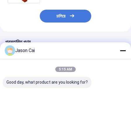
চালিয়ে
প্রস্তাবিত পণ্য
Jason Cai
5:15 AM
Good day, what product are you looking for?
বহিরঙ্গন মেঝে স্ট্যান্ড ডিজিটাল
পোর্টেবল ব্যাটারি বিজ্ঞাপন প্রদর্শন
ফ্লোর স্ট্যান্ডিং আইপ
সাইন
প্লেয়ার 32 ইঞ্চি LCD ডিজিটাল
ওয়াটারপ্রুফ আউটডো
সাইনেজ কিয়স্ক
ডিজিটাল সিগনেজ 500
জীবনকাল সহ
ভালো দাম
ভালো দাম
ভালো দাম