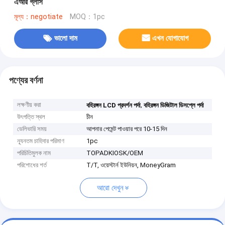
এআর গ্লাস
মূল্য：negotiate
MOQ：1pc
ভালো দাম
এখন যোগাযোগ
পণ্যের বর্ণনা
লক্ষণীয় করা
,
বহিরঙ্গন LCD প্রদর্শন পর্দা
বহিরঙ্গন ডিজিটাল ডিসপ্লে পর্দা
উৎপত্তি স্থল
চীন
ডেলিভারি সময়
আপনার পেমেন্ট পাওয়ার পরে 10-15 দিন
ন্যূনতম চাহিদার পরিমাণ
1pc
পরিচিতিমুলক নাম
TOPADKIOSK/OEM
পরিশোধের শর্ত
T/T, ওয়েস্টার্ন ইউনিয়ন, MoneyGram
আরো দেখুন