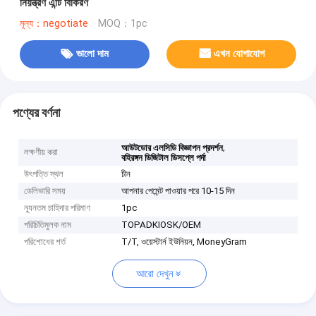
নিয়ন্ত্রণ এন্টি বিকিরণ
মূল্য：negotiate
MOQ：1pc
ভালো দাম
এখন যোগাযোগ
পণ্যের বর্ণনা
,
আউটডোর এলসিডি বিজ্ঞাপন প্রদর্শন
লক্ষণীয় করা
বহিরঙ্গন ডিজিটাল ডিসপ্লে পর্দা
উৎপত্তি স্থল
চীন
ডেলিভারি সময়
আপনার পেমেন্ট পাওয়ার পরে 10-15 দিন
ন্যূনতম চাহিদার পরিমাণ
1pc
পরিচিতিমুলক নাম
TOPADKIOSK/OEM
পরিশোধের শর্ত
T/T, ওয়েস্টার্ন ইউনিয়ন, MoneyGram
আরো দেখুন