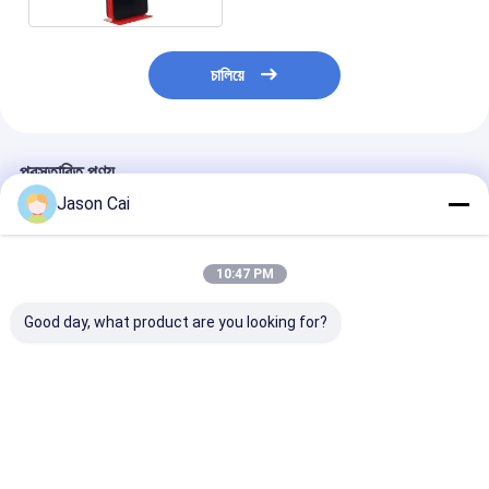
চালিয়ে
প্রস্তাবিত পণ্য
Jason Cai
10:47 PM
Good day, what product are you looking for?
বহিরঙ্গন মেঝে স্ট্যান্ড ডিজিটাল
পোর্টেবল ব্যাটারি বিজ্ঞাপন প্রদর্শন
ফ্লোর স্ট্যান্ডিং আইপ
সাইন
প্লেয়ার 32 ইঞ্চি LCD ডিজিটাল
ওয়াটারপ্রুফ আউটডো
সাইনেজ কিয়স্ক
ডিজিটাল সিগনেজ 500
জীবনকাল সহ
ভালো দাম
ভালো দাম
ভালো দাম