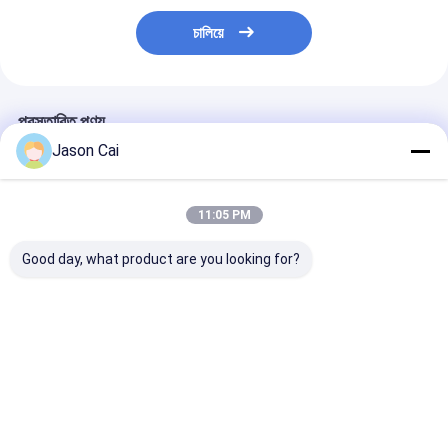
চালিয়ে
প্রস্তাবিত পণ্য
Jason Cai
11:05 PM
Good day, what product are you looking for?
মাল্টিমিডিয়া ডিজিটাল পডিয়াম
32 'উইন্ডোজ ইন্টারেক্টিভ পিসিএপি
14.1 ইঞ্চি ইন্টেল 
১৩.৩ ইঞ্চি পিসিএপি টাচ এলসিডি
এলসিডি ডিজিটাল ডিসপ্লে
কোয়াড কোর ল্যাপটপ শি
পডিকটর লাউডস্পিকার
লেকট্রন স্মার্ট ডাবল স্ক্রিন
নোটবুক কম্পিউটার
এম্প্লিফায়ার এবং মিটিংয়ের জন্য
এআইও মিটিং পডিয়াম
ওয়্যারলেস মাইক্রোফোন
ভালো দাম
ভালো দাম
ভালো দাম