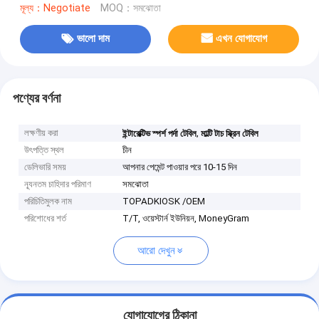
মূল্য：Negotiate
MOQ：সমঝোতা
ভালো দাম
এখন যোগাযোগ
পণ্যের বর্ণনা
লক্ষণীয় করা
,
ইন্টারেক্টিভ স্পর্শ পর্দা টেবিল
মাল্টি টাচ স্ক্রিন টেবিল
উৎপত্তি স্থল
চীন
ডেলিভারি সময়
আপনার পেমেন্ট পাওয়ার পরে 10-15 দিন
ন্যূনতম চাহিদার পরিমাণ
সমঝোতা
পরিচিতিমুলক নাম
TOPADKIOSK /OEM
পরিশোধের শর্ত
T/T, ওয়েস্টার্ন ইউনিয়ন, MoneyGram
আরো দেখুন
যোগাযোগের ঠিকানা