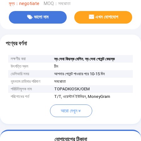
মূল্য：negotiate
MOQ：সমঝোতা
ভালো দাম
এখন যোগাযোগ
পণ্যের বর্ণনা
লক্ষণীয় করা
,
স্ব সেবা কিয়স্ক মেশিন
স্ব সেবা পেমেন্ট কেয়স্ক
উৎপত্তি স্থল
চীন
ডেলিভারি সময়
আপনার পেমেন্ট পাওয়ার পরে 10-15 দিন
ন্যূনতম চাহিদার পরিমাণ
সমঝোতা
পরিচিতিমুলক নাম
TOPADKIOSK/OEM
পরিশোধের শর্ত
T/T, ওয়েস্টার্ন ইউনিয়ন, MoneyGram
আরো দেখুন
যোগাযোগের ঠিকানা