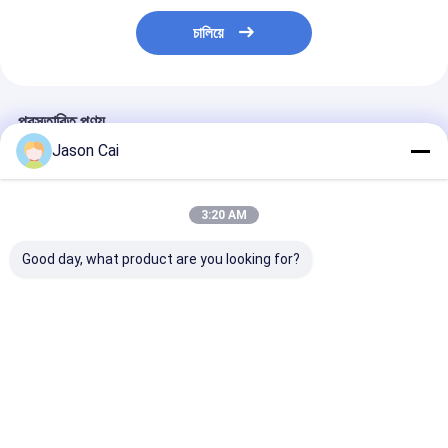
চালিয়ে
প্রস্তাবিত পণ্য
Jason Cai
3:20 AM
Good day, what product are you looking for?
12.1 ইঞ্চি মেঝে স্থায়ী
ব্যাঙ্ক রেস্তোরাঁর জন্য 10
মিনি কার্ভড 23.6 ইঞ্চ
ক্যাপাসিটিভ টাচ স্ক্রিন কিওস্ক
পয়েন্ট PCAP টাচস্ক্রিন কিউ
সার্ভিস কিয়স্কের সাথে টা
সঙ্গে থার্মাল প্রিন্টার অন্তর্নির্মিত
ম্যানেজমেন্ট কিয়স্ক
অর্ডার
অ্যান্ড্রয়েড বা পিসি অপারেটিং
সিস্টেম জন্য পেমেন্ট কিওস্ক
ভালো দাম
ভালো দাম
ভালো দাম