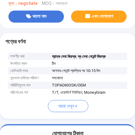
মূল্য：negotiate
MOQ：সমঝোতা
ভালো দাম
এখন যোগাযোগ
পণ্যের বর্ণনা
লক্ষণীয় করা
,
গ্রাহক সেবা কিয়স্ক
স্ব সেবা পেমেন্ট কিয়স্ক
উৎপত্তি স্থল
চীন
ডেলিভারি সময়
আপনার পেমেন্ট প্রাপ্তির পর 10-15 দিন
ন্যূনতম চাহিদার পরিমাণ
সমঝোতা
পরিচিতিমুলক নাম
TOPADKIOSK/OEM
পরিশোধের শর্ত
T/T, ওয়েস্টার্ন ইউনিয়ন, MoneyGram
আরো দেখুন
যোগাযোগের ঠিকানা