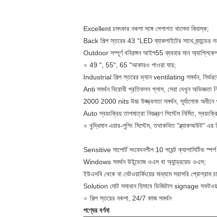
Excellent চমৎকার নকশা সঙ্গে পেশাগত খালেদা কিয়স্ক;
Back শিল্প স্তরের 43 "LED ব্যাকলাইটের সাথে ব্র্যান্ডের ন
Outdoor সম্পূর্ণ বহিরঙ্গন আইপ55 ব্যবহার মান অ্যাপ্লিকেশ
※ 49 ", 55", 65 "আকারও পাওয়া যায়;
Industrial শিল্প স্তরের ভ্যান ventilating সমর্থন, নির্ভরয
Anti সমর্থন বিরোধী প্রতিফলন গ্লাস, সেরা দেখুন অভিজ্ঞতা নি
2000 2000 nits উচ্চ উজ্জ্বলতা সমর্থন, সূর্যালোক অধীনে প
Auto স্বয়ংক্রিয় তাপমাত্রা নিয়ন্ত্রণ সিস্টেম নির্মিত, স্বয়ং
※ বুদ্ধিমান এয়ার-লুপিং সিস্টেম, তথাকথিত "ব্ল্যাকআউট" এর ব
Sensitive সাপোর্ট সংবেদনশীল 10 পয়েন্ট ক্যাপাসিটিভ স্পর্শ
Windows সমর্থন উইন্ডোজ ওএস বা অ্যান্ড্রয়েড ওএস;
ইউএসবি থেকে বা নেটওয়ার্কিংয়ের মাধ্যমে সরাসরি প্রোগ্রাম চ
Solution মোট সমাধান হিসাবে ডিজিটাল signage সফটওয়্
※ শিল্প স্তরের নকশা, 24/7 কাজ সমর্থন
পণ্যের বর্ণনা