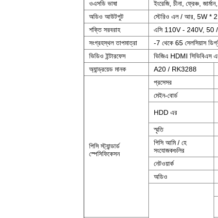
ওএসডি ভাষা
ইংরেজি, চীনা, ফ্রেঞ্চ, জার্মা
অডিও আউটপুট
স্টেরিও এল / আর, 5W * 
শক্তি সরবরাহ
এসি 110V - 240V, 50 
সংগ্রহস্থল তাপমাত্রা
-7 থেকে 65 সেলসিয়াস ডিগ্
ভিডিও ইন্টারফেস
ভিজিএ HDMI সিভিবিএস এ
অ্যান্ড্রয়েড মানক
A20 / RK3288
প্রসেসর
মেইন-বোর্ড
HDD এর
স্মৃতি
পিসি আমি / হে
পিসি স্ট্যান্ডার্ড
সংযোজকগুলির
স্পেসিফিকেসন
নেটওয়ার্ক
অডিও