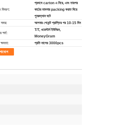
প্রথমে carton এ নিয়ে, এবং তারপর
ং বিবরণ:
কাঠের মামলার packing করাত দিয়ে
পুনরুত্থান ঘটে
 সময়:
আপনার পেমেন্ট প্রাপ্তির পর 10-15 দিন
T/T, ওয়েস্টার্ন ইউনিয়ন,
 শর্ত:
MoneyGram
ক্ষমতা:
প্রতি মাসের 3000pcs
গাযোগ