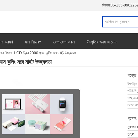
বিক্রয়:
86-135-096225
ানা ভ্রমণ
মান নিয়ন্ত্রণ
যোগাযোগ করুন
উদ্ধৃতির জন্য আবেদন
েদা বিজ্ঞাপন LCD স্ক্রিন 2000 ফ্যান কুলিং সঙ্গে নাইট উজ্জ্বলতা
ন কুলিং সঙ্গে নাইট উজ্জ্বলতা
পণ্যের
উৎপত্তি
পরিচিতিম
সাক্ষ্যদান
মডেল নম্
প্রদান:
ন্যূনতম 
মূল্য: