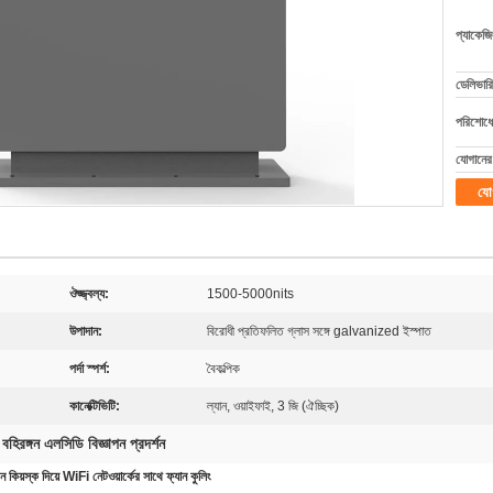
প্যাকেজি
ডেলিভারি
পরিশোধের
যোগানের 
যো
ঔজ্জ্বল্য:
1500-5000nits
উপাদান:
বিরোধী প্রতিফলিত গ্লাস সঙ্গে galvanized ইস্পাত
পর্দা স্পর্শ:
বৈকল্পিক
কানেক্টিভিটি:
ল্যান, ওয়াইফাই, 3 জি (ঐচ্ছিক)
বহিরঙ্গন এলসিডি বিজ্ঞাপন প্রদর্শন
,
কিয়স্ক দিয়ে WiFi নেটওয়ার্কের সাথে ফ্যান কুলিং