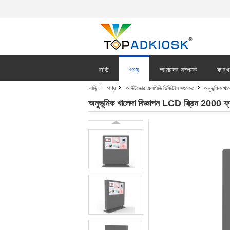
বাড়ি
পণ্য
আমাদের সম্পর্কে
কারখ
বাড়ি
পণ্য
আউটডোর এলসিডি ডিজিটাল সংকেত
অনুভূমিক খাল
অনুভূমিক খালেদা বিজ্ঞাপন LCD স্ক্রিন 2000 ফ্যা