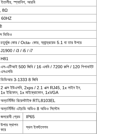
ন, ইতালীয়, স্প্যানিশ, আরবি
2, 8Ω
/ 60HZ
রী
স ভিডিও
চতুর্ভুজ কোর / Octa- কোর, অ্যান্ড্রয়েড 5.1 বা তার উপরে
J1900 / i3 / i5 / i7
H81
এস-এটিআই 500 জিবি / 16 এমবি / 7200 রুপি / 120 গিগাবাইট
এসএসডি
ডিডিআর 3-1333 8 জিবি
2 এক্স ইউএসবি, 2xps / 2.1 এক্স RJ45, 1x লাইন ইন,
1x ইরিফোন, 1x মাইক্রোফোন, 1xVGA
অন্তর্নির্মিত রিয়েলটাইক RTL8103EL
অন্তর্নির্মিত এইচডি অডিও 8 অডিও সিস্টেম
জলরোধী গ্রেড
IP65
উপায় স্থাপন
স্থল ইনস্টলেশন
করে