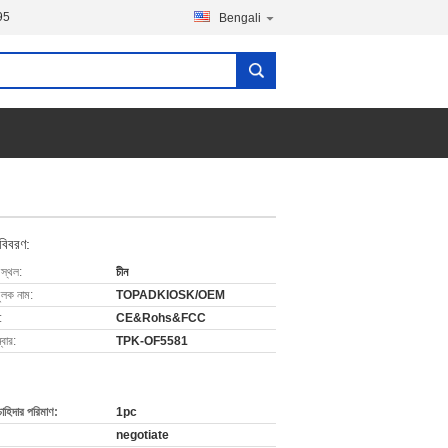
95
Bengali
 বিবরণ:
 স্থল:
চীন
ুলক নাম:
TOPADKIOSK/OEM
:
CE&Rohs&FCC
বার:
TPK-OF5581
চাহিদার পরিমাণ:
1pc
negotiate