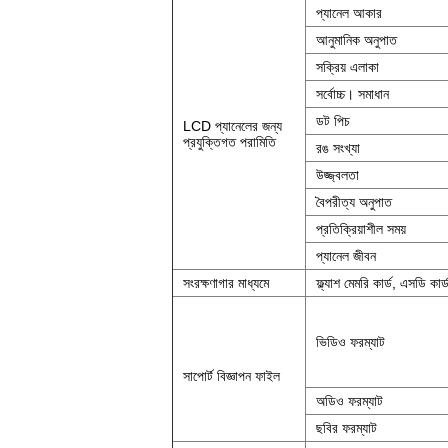
প্যানেল আকার
আনুমানিক অনুপাত
সক্রিয় এলাকা
সর্বোচ্চ।
সমাধান
ডট পিচ
LCD প্যানেলের জন্য
প্রযুক্তিগত পরামিতি
রঙ সংখ্যা
উজ্জ্বলতা
বৈপরীত্য অনুপাত
প্রতিক্রিয়াশীল সময়
প্যানেল জীবন
সংরক্ষণাগার মাধ্যমে
ফ্ল্যাশ মেমরি কার্ড, এসডি কার্
ভিডিও ফরম্যাট
সাপোর্ট বিজ্ঞাপন ফাইল
অডিও ফরম্যাট
ছবির ফরম্যাট