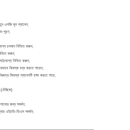
তুন এলজি মূল প্যানেল;
ন পূরণ;
োগ্য চলমান নিশ্চিত করুন;
শ্চিত করুন;
াঠযোগ্য নিশ্চিত করুন;
ক্রিয়ভাবে কিয়স্ক বন্ধ করতে পারেন;
িরুদ্ধে কিয়স্ক প্যানেলটি রক্ষা করতে পারে;
 (ঐচ্ছিক)
ালানোর জন্য সমর্থন;
যার এইচডি-ডিএস সমর্থন;