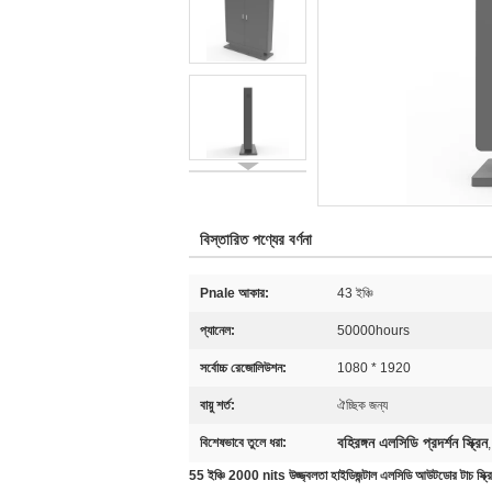
বিস্তারিত পণ্যের বর্ণনা
Pnale আকার:
43 ইঞ্চি
প্যানেল:
50000hours
সর্বোচ্চ রেজোলিউশন:
1080 * 1920
বায়ু শর্ত:
ঐচ্ছিক জন্য
বহিরঙ্গন এলসিডি প্রদর্শন স্ক্রিন
বিশেষভাবে তুলে ধরা:
55 ইঞ্চি 2000 nits উজ্জ্বলতা হাইডিজন্টাল এলসিডি আউটডোর টাচ স্ক্রিন 