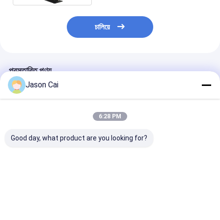
চালিয়ে
প্রস্তাবিত পণ্য
Jason Cai
6:28 PM
Good day, what product are you looking for?
রেজোলিউশন 1920 X 1080
স্পর্শ পয়েন্ট 10 পয়েন্ট ইন্টারেক্টিভ
1920 X 1080 রে
মাল্টি টাচ ডিজিটাল সিগনেজ উন্নত
ডিজিটাল সিগনেজ ওয়াই-ফাই
মাল্টি টাচ ডিজিটাল সা
ব্যবহারকারীর অভিজ্ঞতার জন্য 2
ব্লুটুথ ইউএসবি সংযোগ সহ
2GB RAM, 8GB
মিমি টাচ নির্ভুলতা এবং প্রশস্ত
ডিজিটাল বিপণন কৌশল উন্নত
এবং 400 Cd/m2 উজ
178 ডিগ্রি দেখার কোণ
করে
রয়েছে, যা খুচরা এবং ক
ভালো দাম
ভালো দাম
ভালো দাম
বৈশিষ্ট্যযুক্ত
পরিবেশের জন্য আদর্শ