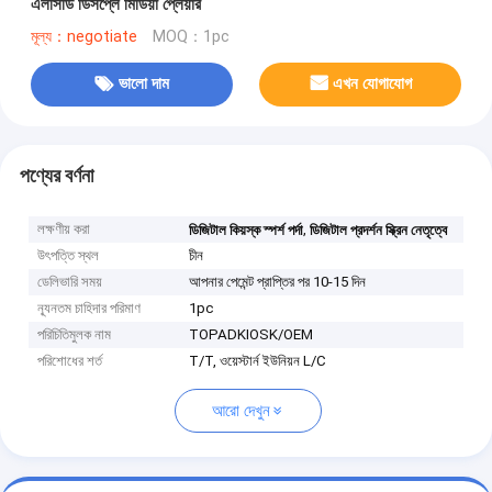
এলসিডি ডিসপ্লে মিডিয়া প্লেয়ার
মূল্য：negotiate
MOQ：1pc
ভালো দাম
এখন যোগাযোগ
পণ্যের বর্ণনা
লক্ষণীয় করা
,
ডিজিটাল কিয়স্ক স্পর্শ পর্দা
ডিজিটাল প্রদর্শন স্ক্রিন নেতৃত্বে
উৎপত্তি স্থল
চীন
ডেলিভারি সময়
আপনার পেমেন্ট প্রাপ্তির পর 10-15 দিন
ন্যূনতম চাহিদার পরিমাণ
1pc
পরিচিতিমুলক নাম
TOPADKIOSK/OEM
পরিশোধের শর্ত
T/T, ওয়েস্টার্ন ইউনিয়ন L/C
আরো দেখুন