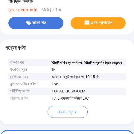
টাচ স্ক্রিন কিয়স্ক
মূল্য：negotiate
MOQ：1pc
ভালো দাম
এখন যোগাযোগ
পণ্যের বর্ণনা
লক্ষণীয় করা
,
ডিজিটাল কিয়স্ক স্পর্শ পর্দা
ডিজিটাল প্রদর্শন স্ক্রিন নেতৃত্বে
উৎপত্তি স্থল
চীন
ডেলিভারি সময়
আপনার পেমেন্ট প্রাপ্তির পর 10-15 দিন
ন্যূনতম চাহিদার পরিমাণ
1pc
পরিচিতিমুলক নাম
TOPADKIOSK/OEM
পরিশোধের শর্ত
T/T, ওয়েস্টার্ন ইউনিয়ন L/C
আরো দেখুন