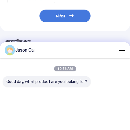
চালিয়ে
প্রস্তাবিত পণ্য
Jason Cai
10:56 AM
Good day, what product are you looking for?
রেজোলিউশন 1920 X 1080
স্পর্শ পয়েন্ট 10 পয়েন্ট ইন্টারেক্টিভ
1920 X 1080 রে
মাল্টি টাচ ডিজিটাল সিগনেজ উন্নত
ডিজিটাল সিগনেজ ওয়াই-ফাই
মাল্টি টাচ ডিজিটাল সা
ব্যবহারকারীর অভিজ্ঞতার জন্য 2
ব্লুটুথ ইউএসবি সংযোগ সহ
2GB RAM, 8GB
মিমি টাচ নির্ভুলতা এবং প্রশস্ত
ডিজিটাল বিপণন কৌশল উন্নত
এবং 400 Cd/m2 উজ
178 ডিগ্রি দেখার কোণ
করে
রয়েছে, যা খুচরা এবং ক
ভালো দাম
ভালো দাম
ভালো দাম
বৈশিষ্ট্যযুক্ত
পরিবেশের জন্য আদর্শ