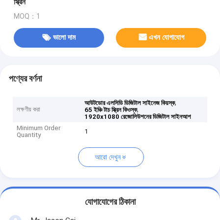
স্ক্রিন
MOQ：1
ভালো দাম
এখন যোগাযোগ
পণ্যের বর্ণনা
,
আউটডোর এলসিডি ডিজিটাল সাইনেজ কিয়স্ক
লক্ষণীয় করা
,
65 ইঞ্চি টাচ স্ক্রিন কিওস্ক
1920x1080 রেজোলিউশনের ডিজিটাল সাইনআপ
Minimum Order
1
Quantity
আরো দেখুন
যোগাযোগের ঠিকানা