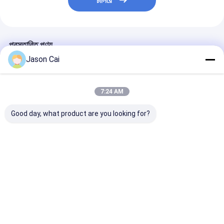
চালিয়ে
প্রস্তাবিত পণ্য
Jason Cai
7:24 AM
Good day, what product are you looking for?
অতি-পাতলা স্থানান্তরিত
55 ইঞ্চি ক্যাপাসিটিভ টাচ স্ক্রিন
৫৫ ইঞ্চি ক্যাপাসিটিভ টাচ
ডিজিটাল সাইনেজ
কিওস্ক 1920x1080
কিওস্ক ১৯২০x১০৮০
রেজোলিউশন
রেজোলিউশন ৪০০সিডি 
ভালো দাম
ভালো দাম
ভালো দাম
বাড়ি
আমাদের
আমাদের সাথে যোগাযোগ
Desktop
Site
সম্পর্কে
করুন