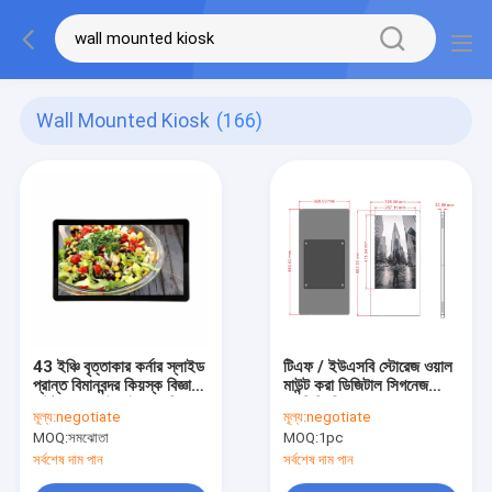
Wall Mounted Kiosk
(166)
43 ইঞ্চি বৃত্তাকার কর্নার স্লাইড
টিএফ / ইউএসবি স্টোরেজ ওয়াল
প্রান্ত বিমানবন্দর কিয়স্ক বিজ্ঞাপন
মাউন্ট করা ডিজিটাল সিগনেজ
মাউন্ট করা ওয়াইফাই / 3 জি
এলসিডি বিজ্ঞাপন প্লেয়ার
মূল্য:
negotiate
মূল্য:
negotiate
নেটওয়ার্ক দিয়ে এলসিডি ডিজিটাল
AC100V-240V
MOQ:
সমঝোতা
MOQ:
1pc
স্ক্রিন
সর্বশেষ দাম পান
সর্বশেষ দাম পান