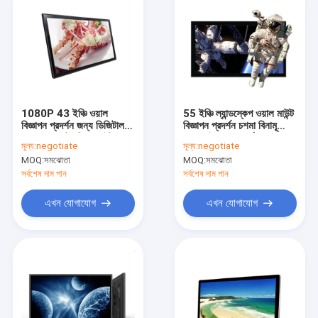
1080P 43 ইঞ্চি ওয়াল
55 ইঞ্চি ল্যান্ডস্কেপ ওয়াল মাউন্ট
বিজ্ঞাপন প্রদর্শন জন্য ডিজিটাল
বিজ্ঞাপন প্রদর্শন চশমা বিনামূল্যে
Signage টাচস্ক্রিন মাউন্ট করা
নগ্ন আই 3D প্রদর্শন
মূল্য:
negotiate
মূল্য:
negotiate
MOQ:
সমঝোতা
MOQ:
সমঝোতা
সর্বশেষ দাম পান
সর্বশেষ দাম পান
এখন যোগাযোগ
এখন যোগাযোগ
বাড়ি
পণ্য
আমাদের সম্পর্কে