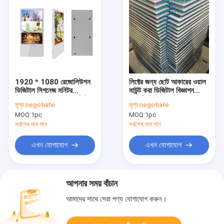
1920 * 1080 রেজোলিউশন
লিফ্টের জন্য ছোট আকারের ওয়াল
ডিজিটাল সিগনেজ মনিটর
মাউন্ট করা ডিজিটাল বিজ্ঞাপন
ডিসপ্লে, ওয়াল মাউন্ট করা ভিডিও
প্রদর্শন উপযুক্ত পাওয়ার ভোল্টেজ
মূল্য:
negotiate
মূল্য:
negotiate
ওয়াল
MOQ:
1pc
MOQ:
1pc
সর্বশেষ দাম পান
সর্বশেষ দাম পান
এখন যোগাযোগ
এখন যোগাযোগ
আপনার সময় বাঁচান
আমাদের সাথে সেরা পণ্য যোগাযোগ করুন।