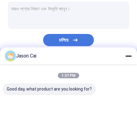
সংকীর্ণ বেজ এলসিডি ভিডিও ওয়াল
টাচ স্ক্রিন কিয়স্ক
মুখের স্বীকৃতি ইনফ্রারেড থার্মোমিটার
চালিয়ে
ইন্টারেক্টিভ মাল্টি টাচ টেবিল
Jason Cai
বাস ডিজিটাল সংকেত
আমাদের বিভাগসমূহ
স্বয়ং পরিষেবা কিওস্ক
1:37 PM
প্রসারিত LCD প্রদর্শন
Good day, what product are you looking for?
স্বচ্ছ LCD প্রদর্শনী
3D Holographic প্রদর্শন
মাল্টি টাচ ডিজিটাল সায়েন্স
আউটডোর এলসিডি ডিজিটাল
ওয়াল ডিজিটাল sig
কার ছাদ ডিভিডি প্লেয়ার
সংকেত
মাউন্ট করা