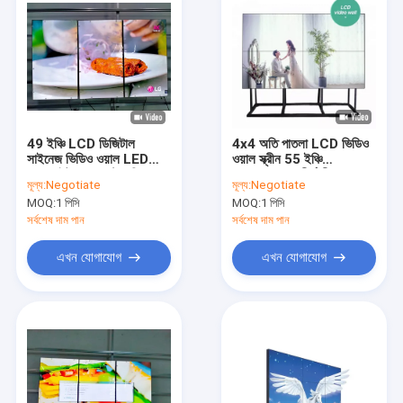
49 ইঞ্চি LCD ডিজিটাল
4x4 অতি পাতলা LCD ভিডিও
সাইনেজ ভিডিও ওয়াল LED
ওয়াল স্ক্রীন 55 ইঞ্চি
ব্যাকলাইট 2x2 আল্ট্রা স্লিম
500cd/M2 দীর্ঘ জীবনকাল
মূল্য:
Negotiate
মূল্য:
Negotiate
3.5 মিমি সরু সীমানা
MOQ:
1 পিসি
MOQ:
1 পিসি
সর্বশেষ দাম পান
সর্বশেষ দাম পান
এখন যোগাযোগ
এখন যোগাযোগ
বাড়ি
পণ্য
আমাদের সম্পর্কে