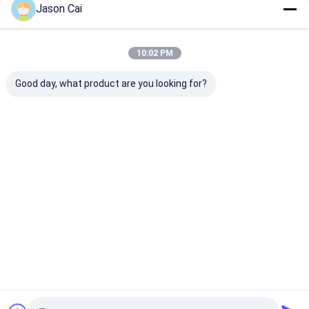
Jason Cai
আমাদের বিভাগসমূহ
10:02 PM
Good day, what product are you looking for?
মাল্টি টাচ ডিজিটাল সায়েন্স
আউটডোর এলসিডি ডিজিটাল
ওয়াল ডিজিটাল sig
সংকেত
মাউন্ট করা
বাড়ি
আমাদের
আমাদের সাথে যোগাযোগ
Desktop
Site
সম্পর্কে
করুন
সাইট ম্যাপ
গোপনীয়তা নীতি
গুণ
মাল্টি টাচ ডিজিটাল সায়েন্স
চীন কারখানা.Copyright © 2026 Shenzhen
TopAdkiosk Display Technology Co., Ltd.. All Rights Reserved.