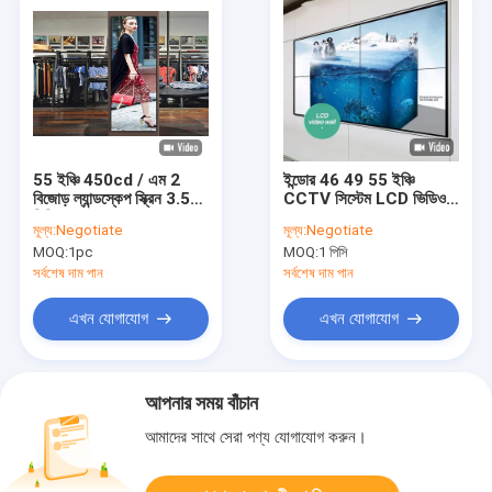
55 ইঞ্চি 450cd / এম 2
ইন্ডোর 46 49 55 ইঞ্চি
বিজোড় ল্যান্ডস্কেপ স্ক্রিন 3.5
CCTV সিস্টেম LCD ভিডিও
মিমি ন্যারো বেজেল
ওয়াল 4K 3x3 2x2 ফ্রেম
মূল্য:
Negotiate
মূল্য:
Negotiate
LCD ভিডিও ওয়াল প্যানেল
MOQ:
1pc
MOQ:
1 পিসি
সর্বশেষ দাম পান
সর্বশেষ দাম পান
এখন যোগাযোগ
এখন যোগাযোগ
আপনার সময় বাঁচান
আমাদের সাথে সেরা পণ্য যোগাযোগ করুন।