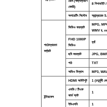
রোম (অভ্যন্তরীণ
8 গিগাবাইট
মেমরি)
অপারেটিং সিস্টেম
অ্যান্ড্রয়েড
MPG, MPG 
ভিডিও ফরম্যাট
WMV র, rm
FHD 1080P
হ্যাঁ
পাঠোদ্ধারতা
ভিডিও
ফর্ম্যাট
ছবি ফরম্যাট
JPG, BMP,
পাঠ
TXT
অডিও বিন্যাস
MP3, WA
HDMI আউটপুট
1 (চতুর্মুখী 
এসডি / টিএফ
1
কার্ড স্লট
ইন্টারফেস
ইউএসবি
1