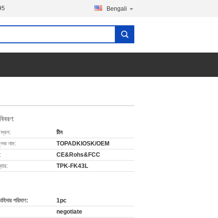
95
Bengali
 বিবরণ:
 স্থল:
চীন
ুলক নাম:
TOPADKIOSK/OEM
:
CE&Rohs&FCC
বার:
TPK-FK43L
চাহিদার পরিমাণ:
1pc
negotiate