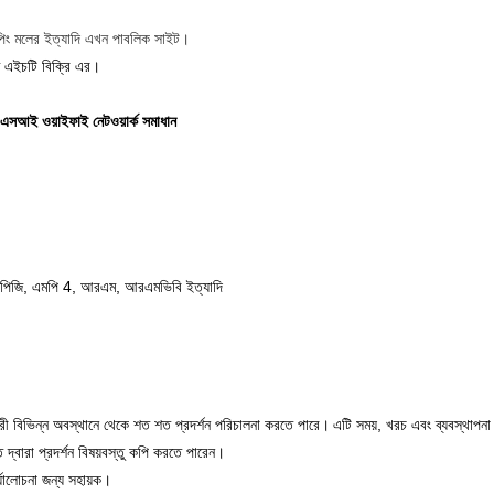
, শপিং মলের ইত্যাদি এখন পাবলিক সাইট।
ণে এইচটি বিক্রি এর।
 ওএসআই ওয়াইফাই নেটওয়ার্ক সমাধান
ি, এমপি 4, আরএম, আরএমভিবি ইত্যাদি
রকারী বিভিন্ন অবস্থানে থেকে শত শত প্রদর্শন পরিচালনা করতে পারে।
এটি সময়, খরচ এবং ব্যবস্থাপন
্বারা প্রদর্শন বিষয়বস্তু কপি করতে পারেন।
পর্যালোচনা জন্য সহায়ক।