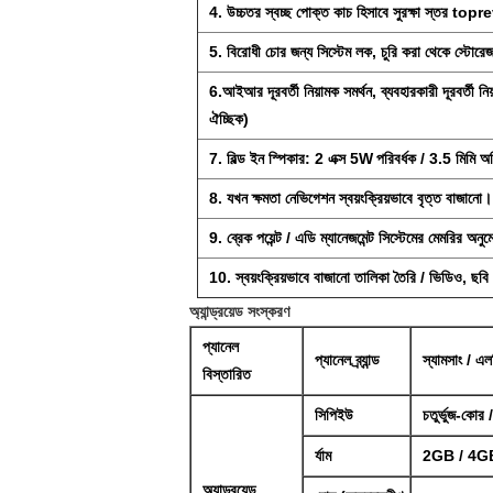
4. উচ্চতর স্বচ্ছ পোক্ত কাচ হিসাবে সুরক্ষা স্তর topr
5. বিরোধী চোর জন্য সিস্টেম লক, চুরি করা থেকে স্ট
6.আইআর দূরবর্তী নিয়ামক সমর্থন, ব্যবহারকারী দূরবর্তী 
ঐচ্ছিক)
7. বিল্ড ইন স্পিকার: 2 এক্স 5W
পরিবর্ধক / 3.5 মিমি অ
8. যখন ক্ষমতা নেভিগেশন স্বয়ংক্রিয়ভাবে বৃত্ত বাজানো।
9. ব্রেক পয়েন্ট / এডি ম্যানেজমেন্ট সিস্টেমের মেমরির অনু
10. স্বয়ংক্রিয়ভাবে বাজানো তালিকা তৈরি / ভিডিও, ছবি এ
অ্যান্ড্রয়েড সংস্করণ
প্যানেল
প্যানেল ব্র্যান্ড
স্যামসাং / এ
বিস্তারিত
সিপিইউ
চতুর্ভুজ-কোর 
র্যাম
2GB / 4G
অ্যান্ড্রয়েড