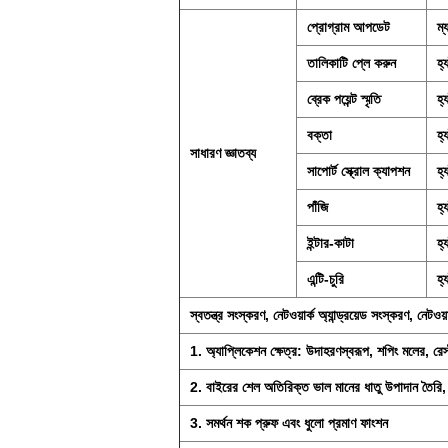
প্রোগ্রাম আপডেট
ম্
তালিকাটি প্লে করুন
হ্য
ব্রেক পয়েন্ট স্মৃতি
হ্য
বক্তা
হ্
সাধারণ জ্ঞাতব্য
সাপোর্ট স্ক্রোল ক্যাপশন
হ্য
পাঁজি
হ্য
ইন্টার-কাটা
হ্
এন্টি-চুরি
হ্য
স্বতন্ত্র সংস্করণ, নেটওয়ার্ক অ্যান্ড্রয়েড সংস্করণ, নেটওয
1. অ্যাপ্লিকেশন ক্ষেত্র: উদাহরণস্বরূপ, শপিং মলের, রেস্টু
2. বাইরের শেল অতিরিক্ত ভাল মানের ধাতু উপাদান তৈরি, যা 
3. সমর্থন শক প্রুফ এবং ধুলো প্রমাণ ফাংশন