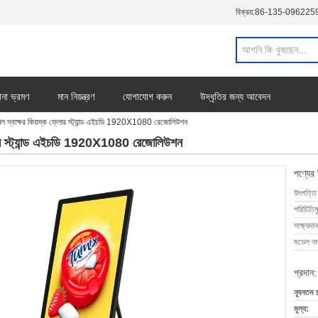
বিক্রয়:
86-135-096225
ানা ভ্রমণ
মান নিয়ন্ত্রণ
যোগাযোগ করুন
উদ্ধৃতির জন্য আবেদন
টাল স্বাক্ষর কিয়স্ক ফ্লোর স্ট্যান্ড এইচডি 1920X1080 রেজোলিউশন
ফ্লোর স্ট্যান্ড এইচডি 1920X1080 রেজোলিউশন
পণ্যের
উৎপত্তি
পরিচিতিম
সাক্ষ্যদান
মডেল নম্
প্রদান:
ন্যূনতম 
মূল্য: