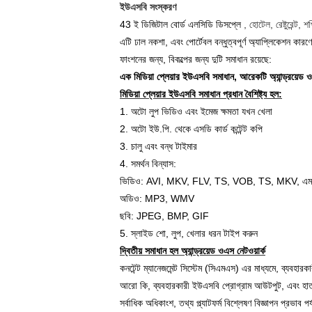
ইউএসবি সংস্করণ
43 ই ডিজিটাল বোর্ড এলসিডি ডিসপ্লে
, হোটেল, রেষ্টুরেন্ট
এটি ঢাল নকশা, এবং পোর্টেবল বন্ধুত্বপূর্ণ অ্যাপ্লিকেশন কার
ফাংশনের জন্য, বিকল্পের জন্য দুটি সমাধান রয়েছে:
এক মিডিয়া প্লেয়ার ইউএসবি সমাধান, আরেকটি অ্যান্ড্রয়েড
মিডিয়া প্লেয়ার ইউএসবি সমাধান প্রধান বৈশিষ্ট্য হল:
1. অটো লুপ ভিডিও এবং ইমেজ ক্ষমতা যখন খেলা
2. অটো ইউ.পি. থেকে এসডি কার্ড কন্টেন্ট কপি
3. চালু এবং বন্ধ টাইমার
4. সমর্থন বিন্যাস:
ভিডিও: AVI, MKV, FLV, TS, VOB, TS, MKV, এমপিজ
অডিও: MP3, WMV
ছবি: JPEG, BMP, GIF
5. স্লাইড শো, লুপ, খেলার ধরন টাইপ করুন
দ্বিতীয় সমাধান হল অ্যান্ড্রয়েড ওএস নেটওয়ার্ক
কনটেন্ট ম্যানেজমেন্ট সিস্টেম (সিএমএস) এর মাধ্যমে, ব্যবহা
আরো কি, ব্যবহারকারী ইউএসবি প্রোগ্রাম আউটপুট, এবং হাত দ
সর্বাধিক অধিকাংশ, তথ্য প্ল্যাটফর্ম বিশ্লেষণ বিজ্ঞাপন প্রভাব 