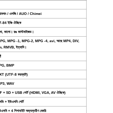
্যামসাং / এলজি / AUO / Chimei
-84 ইঞ্চি ঐচ্ছিক
াদা, কালো। রঙ কাস্টমাইজড।
PG, MPG -1, MPG-2, MPG -4, avi, আছে MP4, DIV,
m, RMVB, ইত্যাদি।
াঁ
PG, BMP
XT (UTF-8 ফরম্যাট)
P3, WAV
F + SD + USB পোর্ট (HDMI, VGA, AV ঐচ্ছিক)
সডি + ইউএসবি পোর্ট
এসবি + 4 গিগাবাইট অভ্যন্তরীণ মেমরি