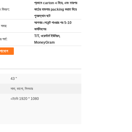
প্রথমে carton এ নিয়ে, এবং তারপর
ং বিবরণ:
কাঠের মামলার packing করাত দিয়ে
পুনরুত্থান ঘটে
আপনার পেমেন্ট পাওয়ার পর 5-10
 সময়:
কার্যদিবসের
T/T, ওয়েস্টার্ন ইউনিয়ন,
 শর্ত:
MoneyGram
গাযোগ
43 "
সাদা, কালো, সিলভার
এইচডি 1920 * 1080