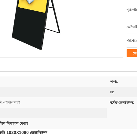
প্যাকেজি
ডেলিভারি
পরিশোধের
যো
আকার:
রঙ:
এসবি, এইচডিএমআই
সর্বোচ্চ রেজোলিউশন:
টাল সিগন্যাল দেখান
যান্ড এইচডি 1920X1080 রেজোলিউশন