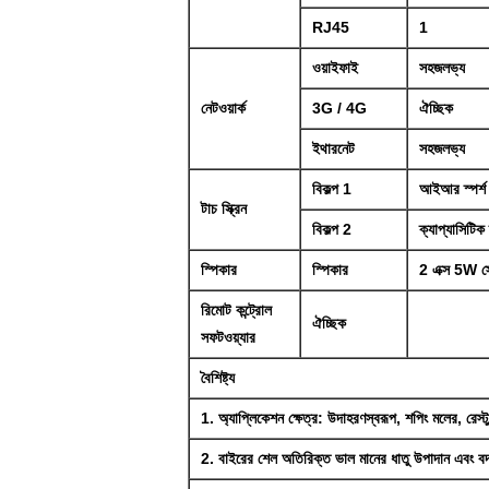
RJ45
1
ওয়াইফাই
সহজলভ্য
নেটওয়ার্ক
3G / 4G
ঐচ্ছিক
ইথারনেট
সহজলভ্য
বিকল্প 1
আইআর স্পর্শ (
টাচ স্ক্রিন
বিকল্প 2
ক্যাপ্যাসিটিক 
স্পিকার
স্পিকার
2 এক্স 5W স্
রিমোট কন্ট্রোল
ঐচ্ছিক
সফটওয়্যার
বৈশিষ্ট্য
1. অ্যাপ্লিকেশন ক্ষেত্র: উদাহরণস্বরূপ, শপিং মলের, রেস্ট
2. বাইরের শেল অতিরিক্ত ভাল মানের ধাতু উপাদান এবং ব