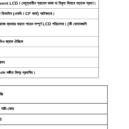
event LCD / নেতৃত্বাধীন প্যানেল ভাঙ্গা বা বিকৃত হিসাবে দত্তক গ্রহণ।
োরেজ ডিভাইস (এসডি / CF কার্ড) আটকানো।
নিয়ামক ব্যবহার করতে পারেন সম্পূর্ণ LCD পরিচালনা।
(কী বোতামগুলি
ডিও জ্যাক ঐচ্ছিক
মোদন
বং সঙ্গীত মিশ্র প্রদর্শিত।
লজি
/ অষ্টা-কোর
B