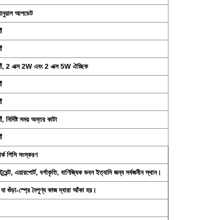
যানুয়াল আপডেট
াঁ
াঁ
যাঁ, 2 এক্স 2W এবং 2 এক্স 5W ঐচ্ছিক
াঁ
াঁ
যাঁ, নির্দিষ্ট সময় অন্তর কাটা
াঁ
়ার্ক পিসি সংস্করণ
রেন্ট, এয়ারপোর্ট, বর্গাকৃতি, বাণিজ্যিক ভবন ইত্যাদি জন্য সর্বজনীন স্থান।
গুঁড়া-স্প্রে নৈপুণ্য কাজ দ্বারা আঁকা হয়।