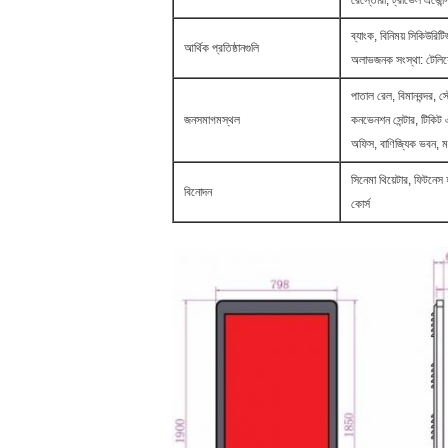
রেস্তোরাঁ, ট্রাভেল এজেন্স
ব্যাংক, বিনিময় সিকিউর
আর্থিক প্রতিষ্ঠানগুলি
অলাভজনক সংস্থা: টেলিয
পাতাল রেল, বিমানবন্দর, স্ট
জনসমাগমস্থল
কনভেনশন সেন্টার, টিকিট এজ
অফিস, বাণিজ্যিক ভবন, মড
সিনেমা থিয়েটার, ফিটনেস হ
বিনোদন
কোর্স