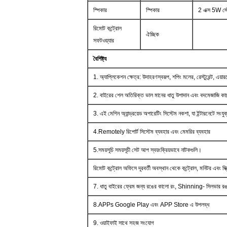
স্পিকার
স্পিকার
2 এক্স 5W স্ট
রিমোট কন্ট্রোল
ঐচ্ছিক
সফটওয়্যার
বৈশিষ্ট্য
1. অ্যাপ্লিকেশন ক্ষেত্র: উদাহরণস্বরূপ, শপিং মলের, রেস্টুরেন্ট, এয়
2. বাইরের শেল অতিরিক্ত ভাল মানের ধাতু উপাদান এবং বদমেজাজি কা
3. এই মেশিন অ্যান্ড্রয়েড অপারেটিং সিস্টেম নকশা, যা ইন্টারনেটে 
4.Remotely রিপোর্ট সিস্টেম ব্যবহার এবং মেমরির ব্যবহার
5.সময়সূচি সময়সূচী সেট আপ স্বয়ংক্রিয়ভাবে নাটকগুলি।
রিমোট কন্ট্রোল অফিসে দূরবর্তী অবস্থান থেকে কন্ট্রোল, মনিটর এবং 
7. ধাতু বাইরের ফ্রেম জন্য রঙের কালো রং, Shinning- সিলভার রঙ, গ
8.APPs Google Play এবং APP Store এ উপলব্ধ
9. ওয়াইফাই সাথে সহজ সংযোগ