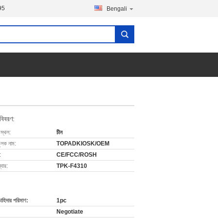
95
Bengali
 বিবরণ:
 স্থল:
চীন
ুলক নাম:
TOPADKIOSK/OEM
:
CE/FCC/ROSH
বার:
TPK-F4310
চাহিদার পরিমাণ:
1pc
Negotiate