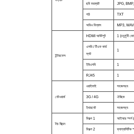
ফর্ম্যাট
ছবি ফরম্যাট
JPG, BMP, 
পাঠ
TXT
অডিও বিন্যাস
MP3, WAV
HDMI আউটপুট
1 (চতুর্মুখী 
এসডি / টিএফ কার্ড
1
স্লট
ইন্টারফেস
ইউএসবি
1
RJ45
1
ওয়াইফাই
সহজলভ্য
নেটওয়ার্ক
3G / 4G
ঐচ্ছিক
ইথারনেট
সহজলভ্য
বিকল্প 1
আইআর স্পর্শ (
টাচ স্ক্রিন
বিকল্প 2
ক্যাপ্যাসিটিক স্