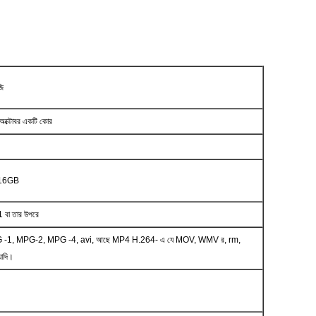
জি
 অক্টোবর
একটি কোর
/ 16GB
5.1 বা তার উপরে
-1, MPG-2, MPG -4, avi, আছে MP4 H.264- এ যে MOV, WMV র, rm,
াদি।