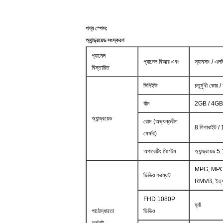
পণ্য স্পেস:
অ্যান্ড্রয়েড সংস্করণ
প্যানেল
প্যানেল বিআর
এবং
স্যামসাং / এল
বিস্তারিত
সিপিইউ
চতুর্মুখী কোর /
র্যাম
2GB / 4GB
অ্যান্ড্রয়েড
রোম (অভ্যন্তরীণ
8 গিগাবাইট 
মেমরি)
অপারেটিং সিস্টেম
অ্যান্ড্রয়েড 
MPG, MPG 
ভিডিও ফরম্যাট
RMVB, ইত্য
FHD 1080P
হ্যাঁ
পাঠোদ্ধারতা
ভিডিও