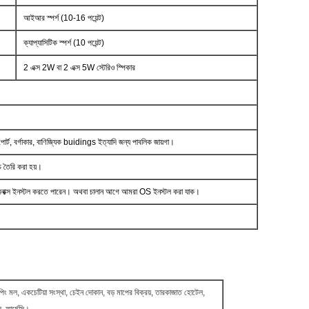
আইআর স্পর্শ (10-16 পয়েন্ট)
ক্যাপ্যাসিটিক স্পর্শ (10 পয়েন্ট)
2 এক্স 2W বা 2 এক্স 5W স্টেরিও স্পিকার
ারপোর্ট, বর্গাকার, বাণিজ্যিক buidings ইত্যাদি জন্য পাবলিক জায়গা।
চ তৈরি করা হয়।
লিনাক্স ইনস্টল করতে পারেন।
অথবা চালান আগে আমরা OS ইনস্টল করা যাক।
 শপিং মল, একচেটিয়া সংস্থা, চেইন দোকান, বড় মাপের বিক্রয়, তারকাজাত হোটেল,