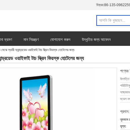
বিক্রয়:
86-135-096225
ানা ভ্রমণ
মান নিয়ন্ত্রণ
যোগাযোগ করুন
উদ্ধৃতির জন্য আবেদন
ঝে স্থায়ী অ্যান্ড্রয়েড ওয়াইফাই টাচ স্ক্রিন কিয়স্ক হোটেলের জন্য
্ড্রয়েড ওয়াইফাই টাচ স্ক্রিন কিয়স্ক হোটেলের জন্য
পণ্যের
উৎপত্তি
পরিচিতিম
সাক্ষ্যদান
মডেল নম্
প্রদান:
ন্যূনতম 
মূল্য: