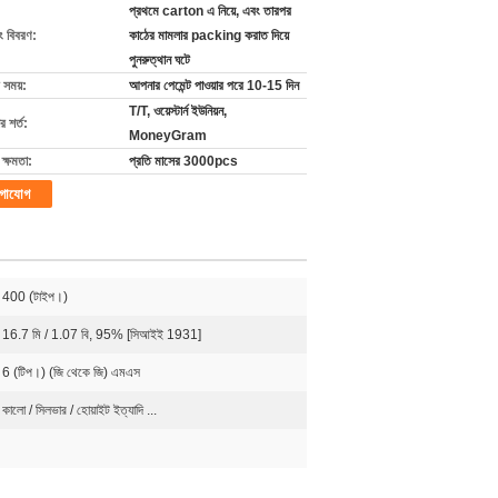
প্রথমে carton এ নিয়ে, এবং তারপর
ং বিবরণ:
কাঠের মামলার packing করাত দিয়ে
পুনরুত্থান ঘটে
 সময়:
আপনার পেমেন্ট পাওয়ার পরে 10-15 দিন
T/T, ওয়েস্টার্ন ইউনিয়ন,
 শর্ত:
MoneyGram
ক্ষমতা:
প্রতি মাসের 3000pcs
গাযোগ
400 (টাইপ।)
16.7 মি / 1.07 বি, 95% [সিআইই 1931]
6 (টিপ।) (জি থেকে জি) এমএস
কালো / সিলভার / হোয়াইট ইত্যাদি ...