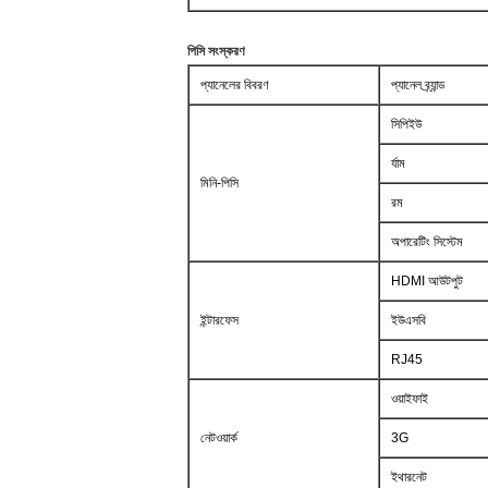
পিসি সংস্করণ
প্যানেলের বিবরণ
প্যানেল ব্র্যান্ড
সিপিইউ
র্যাম
মিনি-পিসি
রম
অপারেটিং সিস্টেম
HDMI আউটপুট
ইন্টারফেস
ইউএসবি
RJ45
ওয়াইফাই
নেটওয়ার্ক
3G
ইথারনেট