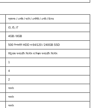
স্যামসাং / এলজি / অটো / এলসিডি / এলডি / চিমের
i3, i5, i7
4GB / 8GB
500 গিগাবাইট HDD বা 64/120 / 240GB SSD
উইন্ডোজ অপারেটিং সিস্টেম বা লিনাক্স অপারেটিং সিস্টেম
1
4
2
সমর্থন
সমর্থন
সমর্থন