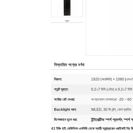
বিস্তারিত পণ্যের বর্ণনা
নিয়মন:
1920 (আরজিবি) × 1080 [এফএই
পয়েন্ট দূরত্ব:
0.2২7 মিমি (এইচ) x 0.2২7 মিমি (
সর্বোচ্চ রেট দেওয়া:
সংগ্রহস্থল তাপমাত্রা: -20 ~ 60
Backlight ধরন:
WLED, 30 কি ঘন্টা, কোন ড্রাইভ
ইন্টারেক্টিভ স্পর্শ প্রদর্শন
স্পর্শ 
বিশেষভাবে তুলে ধরা:
,
43 ইঞ্চি হাই ডেফিনিশন এলসিডি মেঝে স্থায়ী অ্যান্ড্রয়েড ওয়াইফাই টাচ স্