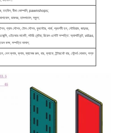
ি, ফার্মেসি।
িটিজ, তহবিল, বীমা কোম্পানি, pawnshops;
োগাযোগ, ডাকঘর, হাসপাতাল, স্কুল;
েশন, গ্যাস স্টেশন, টোল স্টেশন, বুকস্টোর, পার্ক, প্রদর্শনী হল, স্টেডিয়াম, জাদুঘর,
েন্সি, এইচআর মার্কেট, লটারি সেন্টার; রিয়েল এস্টেট সম্পত্তি: অ্যাপার্টমেন্ট, villas,
েল কক্ষ, সম্পত্তি দালাল;
ল, দেশ ক্লাব, ক্লাব, ম্যাসেজ রুম, বার, ক্যাফে, ইন্টারনেট বার, সৌন্দর্য দোকান, গল্ফ