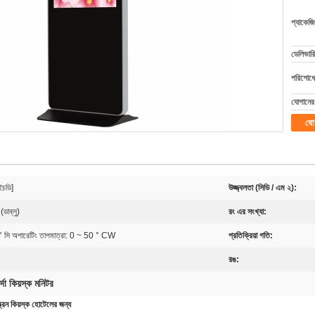
প্যাকেজি
ডেলিভারি
পরিশোধের
যোগানের 
যো
চডি]
উজ্জ্বলতা (সিডি / এম ২):
ডাব্লু)
রং এর সংখ্যা:
 ° সি অপারেটিং তাপমাত্রা: 0 ~ 50 ° CW
প্রতিক্রিয়া গতি:
রঙ:
পর্দা কিয়স্ক মনিটর
ক্রিন কিয়স্ক হোটেলের জন্য