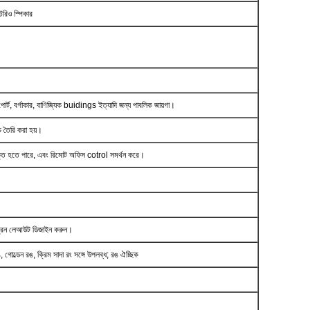
েরিও স্পিকার
ারপোর্ট, বর্গাকার, বাণিজ্যিক buidings ইত্যাদি জন্য পাবলিক জায়গা।
চ তৈরি করা হয়।
সংযুক্ত হতে পারে, এবং রিমোট অফিস cotrol সমর্থন করে।
স্ক্রিন লেআউট ডিজাইন করুন।
োল্ডেন রঙ, ক্রিম সাদা রং সঙ্গে উপলব্ধ;
রঙ ঐচ্ছিক