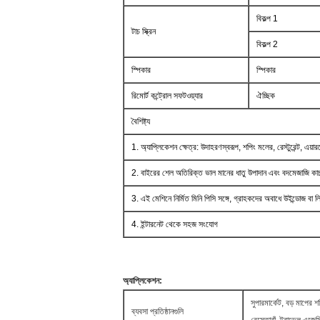
বিকল্প 1
টাচ স্ক্রিন
বিকল্প 2
স্পিকার
স্পিকার
রিমোর্ট কন্ট্রোল সফটওয়্যার
ঐচ্ছিক
বৈশিষ্ট্য
1. অ্যাপ্লিকেশন ক্ষেত্র: উদাহরণস্বরূপ, শপিং মলের, রেস্টুরেন্ট, এয়
2. বাইরের শেল অতিরিক্ত ভাল মানের ধাতু উপাদান এবং বদমেজাজি কা
3. এই মেশিনে নির্মিত মিনি পিসি সঙ্গে, গ্রাহকদের অবাধে উইন্ডোজ বা 
4. ইন্টারনেট থেকে সহজ সংযোগ
অ্যাপ্লিকেশন:
সুপারমার্কেট, বড় মাপের
ব্যবসা প্রতিষ্ঠানগুলি