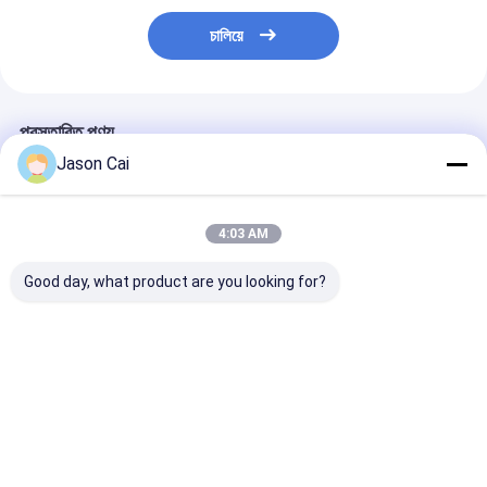
চালিয়ে
প্রস্তাবিত পণ্য
Jason Cai
4:03 AM
Good day, what product are you looking for?
৪৩ ৫৫ ইঞ্চি ডিজিটাল সিগনেজ
30 ইঞ্চি স্বচ্ছ টাচ স্ক্রীন কিয়স্ক
হলোগ্রাফিক প্রজেকশন স
কিওস্ক ঘোরান মেঝে স্ট্যান্ড ৩৬০
হলোগ্রাফিক প্রজেক্টর কিয়স্ক
কিয়স্ক হলো প্রজেক্টর মা
ডিগ্রি বিজ্ঞাপন প্রদর্শন
কিয়স্ক
ভালো দাম
ভালো দাম
ভালো দাম