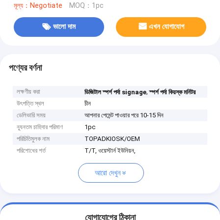
মূল্য：Negotiate
MOQ：1pc
ভালো দাম
এখন যোগাযোগ
পণ্যের বর্ণনা
লক্ষণীয় করা
,
ডিজিটাল স্পর্শ পর্দা signage
স্পর্শ পর্দা কিয়স্ক মনিটর
উৎপত্তি স্থল
চীন
ডেলিভারি সময়
আপনার পেমেন্ট পাওয়ার পরে 10-15 দিন
ন্যূনতম চাহিদার পরিমাণ
1pc
পরিচিতিমুলক নাম
TOPADKIOSK/OEM
পরিশোধের শর্ত
T/T, ওয়েস্টার্ন ইউনিয়ন,
আরো দেখুন
যোগাযোগের ঠিকানা