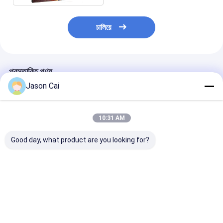
চালিয়ে
প্রস্তাবিত পণ্য
Jason Cai
10:31 AM
Good day, what product are you looking for?
55 ইঞ্চি 450cd / এম 2
ইন্ডোর 46 49 55 ইঞ্চি
ইনডোর বিজ্ঞাপনের ভিড
বিজোড় ল্যান্ডস্কেপ স্ক্রিন 3.5
CCTV সিস্টেম LCD ভিডিও
ন্যারো বেজেল মুলিট স্
মিমি ন্যারো বেজেল
ওয়াল 4K 3x3 2x2 ফ্রেম
ডিজিটাল সাইনেজ ভিডি
LCD ভিডিও ওয়াল প্যানেল
ভালো দাম
ভালো দাম
ভালো দাম