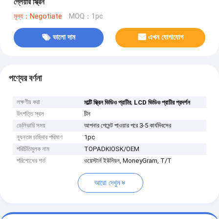
প্লেয়ার স্ক্রিন
মূল্য：Negotiate
MOQ：1pc
ভালো দাম
এখন যোগাযোগ
পণ্যের বর্ণনা
লক্ষণীয় করা
,
মাল্টি স্ক্রিন ভিডিও প্রাচীর
LCD ভিডিও প্রাচীর প্রদর্শন
উৎপত্তি স্থল
চীন
ডেলিভারি সময়
আপনার পেমেন্ট পাওয়ার পরে 3-5 কার্যদিবসের
ন্যূনতম চাহিদার পরিমাণ
1pc
পরিচিতিমুলক নাম
TOPADKIOSK/OEM
পরিশোধের শর্ত
ওয়েস্টার্ন ইউনিয়ন, MoneyGram, T/T
আরো দেখুন