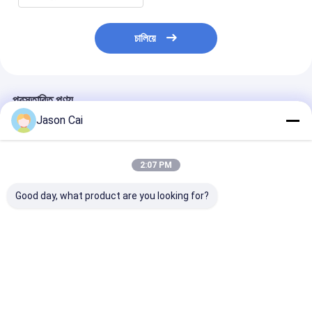
চালিয়ে
প্রস্তাবিত পণ্য
Jason Cai
2:07 PM
Good day, what product are you looking for?
55 ইঞ্চি 450cd / এম 2
ইন্ডোর 46 49 55 ইঞ্চি
ইনডোর বিজ্ঞাপনের ভিড
বিজোড় ল্যান্ডস্কেপ স্ক্রিন 3.5
CCTV সিস্টেম LCD ভিডিও
ন্যারো বেজেল মুলিট স্
মিমি ন্যারো বেজেল
ওয়াল 4K 3x3 2x2 ফ্রেম
ডিজিটাল সাইনেজ ভিডি
LCD ভিডিও ওয়াল প্যানেল
ভালো দাম
ভালো দাম
ভালো দাম