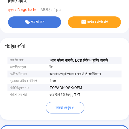
সিডি / এম ২
মূল্য：Negotiate
MOQ：1pc
ভালো দাম
এখন যোগাযোগ
পণ্যের বর্ণনা
লক্ষণীয় করা
,
ওয়াল মনিটর প্রদর্শন
LCD ভিডিও প্রাচীর প্রদর্শন
উৎপত্তি স্থল
চীন
ডেলিভারি সময়
আপনার পেমেন্ট পাওয়ার পরে 3-5 কার্যদিবসের
ন্যূনতম চাহিদার পরিমাণ
1pc
পরিচিতিমুলক নাম
TOPADKIOSK/OEM
পরিশোধের শর্ত
ওয়েস্টার্ন ইউনিয়ন, , T/T
আরো দেখুন