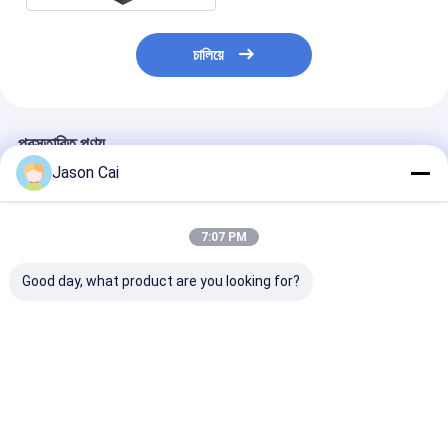
চালিয়ে
প্রস্তাবিত পণ্য
Jason Cai
7:07 PM
Good day, what product are you looking for?
ওয়াইফাই 3D হলোগ্রাম
ঘোরানো 3 ডি হলোগ্রাফিক
জন্মদিনের বিয়ের পার্টির 
বিজ্ঞাপন প্রদর্শন
ডিসপ্লে স্বয়ংক্রিয় 360 ডিগ্রি
বেস ফটো বুথ 360 স
সেলফি ফটো বুথ
স্পিনার
ভালো দাম
ভালো দাম
ভালো দাম