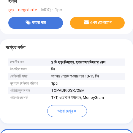
হাল্কা
মূল্য：negotiate
MOQ：1pc
ভালো দাম
এখন যোগাযোগ
পণ্যের বর্ণনা
লক্ষণীয় করা
,
3 ডি হলুদ ডিসপ্লে
হ্যালোজম ডিসপ্লে কেস
উৎপত্তি স্থল
চীন
ডেলিভারি সময়
আপনার পেমেন্ট পাওয়ার পরে 10-15 দিন
ন্যূনতম চাহিদার পরিমাণ
1pc
পরিচিতিমুলক নাম
TOPADKIOSK/OEM
পরিশোধের শর্ত
T/T, ওয়েস্টার্ন ইউনিয়ন, MoneyGram
আরো দেখুন