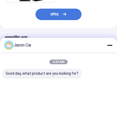
চালিয়ে
প্রস্তাবিত পণ্য
Jason Cai
3:20 AM
Good day, what product are you looking for?
অতি-পাতলা স্থানান্তরিত
আউটডোর এলসিডি ডিজিটাল
55 ইঞ্চি ক্যাপাসিটিভ টাচ
ডিজিটাল সাইনেজ
সিগনেজ কিওস্ক 43-65 ইঞ্চি
কিওস্ক 1920x10
1920x1080 টাচ স্ক্রিন
রেজোলিউশন
ভালো দাম
ভালো দাম
ভালো দাম