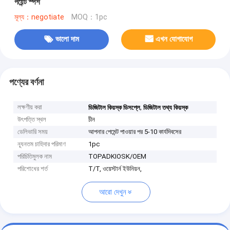
পয়েন্ট স্পর্শ
মূল্য：negotiate
MOQ：1pc
ভালো দাম
এখন যোগাযোগ
পণ্যের বর্ণনা
লক্ষণীয় করা
,
ডিজিটাল কিয়স্ক ডিসপ্লে
ডিজিটাল তথ্য কিয়স্ক
উৎপত্তি স্থল
চীন
ডেলিভারি সময়
আপনার পেমেন্ট পাওয়ার পর 5-10 কার্যদিবসের
ন্যূনতম চাহিদার পরিমাণ
1pc
পরিচিতিমুলক নাম
TOPADKIOSK/OEM
পরিশোধের শর্ত
T/T, ওয়েস্টার্ন ইউনিয়ন,
আরো দেখুন