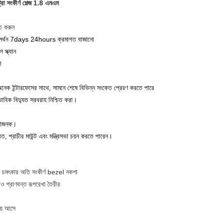
্রা সংকীর্ণ শেল্জ 1.8 এমএম
্ত করুন
র, সমর্থন 7days 24hours ক্রমাগত বাজানো
স্ক্যান
ণ
্টারফেসের সাথে, সামনে শেষে বিভিন্ন সংকেত প্রেরণ করতে পারে
ভাবিক বিদ্যুত সরবরাহ নিশ্চিত করা।
বিধাজনক।
ত, প্রাচীর মাউন্ট এবং মন্ত্রিসভা চয়ন করতে পারেন।
গে চমৎকার অতি সংকীর্ণ bezel নকশা
 প্রাণবন্ত রূপরেখা তৈরীর
য়ে আসে