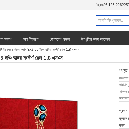
বিক্রয়:
86-135-096225
ানা ভ্রমণ
মান নিয়ন্ত্রণ
যোগাযোগ করুন
উদ্ধৃতির জন্য আবেদন
্ট টাচ স্ক্রিন ভিডিও ওয়াল 3X3 55 ইঞ্চি আল্ট্রা সংকীর্ণ শেল্জ 1.8 এমএম
 ইঞ্চি আল্ট্রা সংকীর্ণ শেল্জ 1.8 এমএম
পণ্যের
উৎপত্তি
পরিচিতিম
সাক্ষ্যদান
মডেল নম্
প্রদান:
ন্যূনতম 
মূল্য: