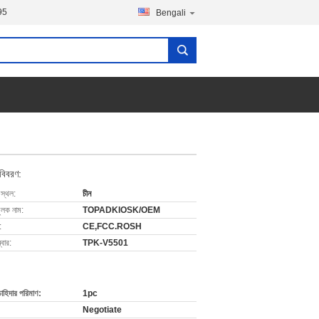
95
Bengali
 বিবরণ:
 স্থল:
চীন
ুলক নাম:
TOPADKIOSK/OEM
:
CE,FCC.ROSH
বার:
TPK-V5501
চাহিদার পরিমাণ:
1pc
Negotiate