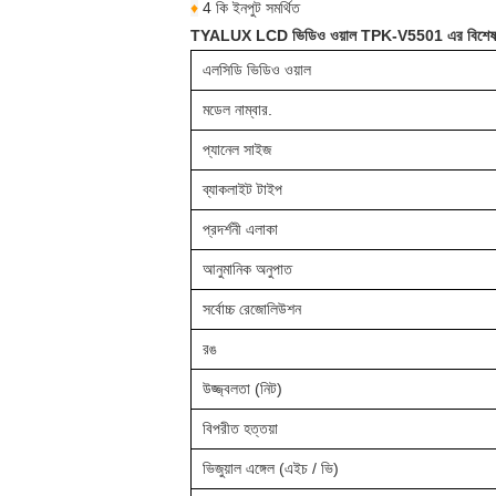
♦
4 কি ইনপুট সমর্থিত
TYALUX LCD ভিডিও ওয়াল TPK-V5501 এর বিশেষ 
এলসিডি ভিডিও ওয়াল
মডেল নাম্বার.
প্যানেল সাইজ
ব্যাকলাইট টাইপ
প্রদর্শনী এলাকা
আনুমানিক অনুপাত
সর্বোচ্চ রেজোলিউশন
রঙ
উজ্জ্বলতা (নিট)
বিপরীত হত্তয়া
ভিজুয়াল এঙ্গেল (এইচ / ভি)