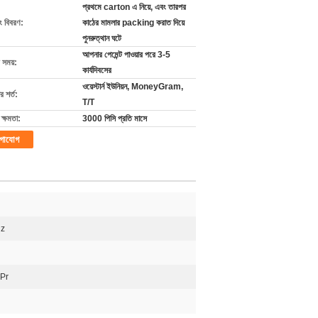
প্রথমে carton এ নিয়ে, এবং তারপর
ং বিবরণ:
কাঠের মামলার packing করাত দিয়ে
পুনরুত্থান ঘটে
আপনার পেমেন্ট পাওয়ার পরে 3-5
 সময়:
কার্যদিবসের
ওয়েস্টার্ন ইউনিয়ন, MoneyGram,
 শর্ত:
T/T
ক্ষমতা:
3000 পিসি প্রতি মাসে
গাযোগ
Hz
Pr