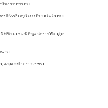
পষ্টভাবে তথ্য দেখতে দেয়।
্জ্বল ভিডিওগুলির জন্য উচ্চতর চাহিদা এবং উচ্চ উজ্জ্বলতার
 বৈশিষ্ট্য করে যে একটি বিস্তৃত পর্যবেক্ষণ পরিসীমা কন্ট্রোল
ত হতে পারে।
রে, এছাড়াও সময়টি সংরক্ষণ করতে পারে।