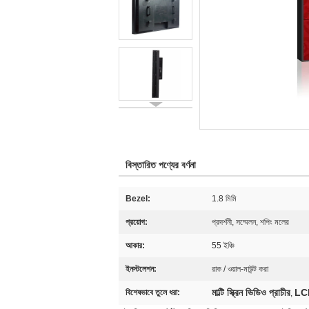
বিস্তারিত পণ্যের বর্ণনা
Bezel:
1.8 মিমি
প্রয়োগ:
প্রদর্শনী, সম্মেলন, শপিং মলের
আকার:
55 ইঞ্চি
ইনস্টলেশন:
রাক / ওয়াল-মাউন্ট করা
মাল্টি স্ক্রিন ভিডিও প্রাচীর
LCD 
বিশেষভাবে তুলে ধরা:
,