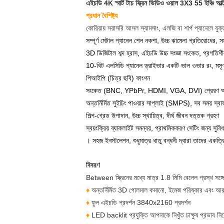
এইচডি 4K স্মার্ট টাচ স্ক্রিন ভিডিও ওয়াল 3X3 55 ইঞ্চি আল্ট
প্রধান বৈশিষ্ট্য
কোরিয়ায় সরাসরি আসল স্যামসাং, এলজি বা শার্প প্যানেলে যুক
সম্পূর্ণ মেটাল প্যানেল শেল নকশা, উচ্চ ঝামেলা প্রতিরোধে
3D ডিজিটাল শব্দ হ্রাস, এইচডি উচ্চ সংজ্ঞা সংকেত, প্রগতিশীল 
10-বিট এলসিডি প্যানেল ড্রাইভার একটি ভাল ওভার রং, মসৃ
পিআইপি (চিত্র ছবি) ফাংশন
সংকেত (BNC, YPbPr, HDMI, VGA, DVI) প্রেরণ অনেক ইন
অন্তর্নির্মিত সুইচিং পাওয়ার সাপ্লাই (SMPS), সব সময় স্বা
শিল্প-গ্রেড উপাদান, উচ্চ স্থায়িত্ব, দীর্ঘ জীবন দত্তক গ্রহণ
স্বয়ংক্রিয় ব্যাকলাইট সমন্বয়, প্রাথমিককরণ সেটিং জন্য সু
। সহজ ইনস্টলেশন, শুধুমাত্র ধাতু বন্ধনী দ্বারা তাদের একত্রি
বিবরণ
Between স্ক্রিনের মধ্যে মাত্র 1.8 মিমি বেলেল প্রস্থ সঙ্
♦
অন্তর্নির্মিত 3D গোলমাল কমানো, ইমেজ পরিষ্কার এবং আরও
♦
ফুল এইচডি প্রদর্শন 3840x2160 প্রদর্শন
♦
LED backlit প্রযুক্তি আপনাকে নিখুঁত চাক্ষুষ প্রভাব নি