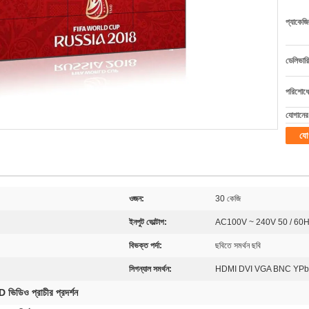
প্যাকেজি
ডেলিভারি
পরিশোধের
যোগানের 
যো
ওজন:
30 কেজি
ইনপুট ভোল্টাগ:
AC100V ~ 240V 50 / 60
বিভক্ত পর্দা:
ছবিতে সমর্থন ছবি
সিগন্যাল সমর্থন:
HDMI DVI VGA BNC YPb
ভিডিও প্রাচীর প্রদর্শন