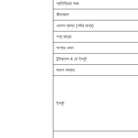
প্রতিক্রিয়া সময়
জীবনকাল
বেলেল প্রস্থ (পর্দার মধ্যে)
পণ্য মাত্রা
পণ্যের ওজন
ইন্টারফেস 4 কে ইনপুট
মডেল নাম্বার.
ইনপুট