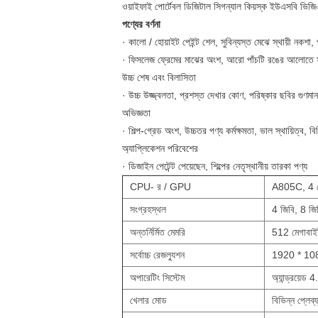
ওয়াইফাই পোর্টেবল ডিজিটাল সিগন্যাল কিয়স্ক ইউএসবি ভিজিএ 
পণ্যের বর্ণনা
· কালো / হোয়াইট পেইন্ট শেল, সুবিন্যস্ত মেঝে স্থায়ী নকশা, 
· ফিসলেজ ফ্রেমের মাঝের অংশ, আরো পাঁচটি রঙের আলোতে 
উচ্চ শেষ এবং বিলাসিতা
· উচ্চ উজ্জ্বলতা, প্রশস্ত দেখার কোণ, পরিষ্কার ছবির গুণম
অভিজ্ঞতা
· শিল্প-গ্রেড অংশ, উচ্চতর পণ্য কর্মক্ষমতা, ভাল স্থায়িত্ব,
অ্যাপ্লিকেশন পরিবেশের
· ডিজাইন পেটেন্ট পেয়েছেন, শিল্পের নেতৃস্থানীয় তারকা পণ্য
CPU- র / GPU
A805C, 4 
সংগ্রহস্থল
4 জিবি, 8 জি
অন্তর্নির্মিত মেমরি
512 মেগাবাইট
সর্বোচ্চ রেজল্যুশন
1920 * 10
অপারেটিং সিস্টেম
অ্যান্ড্রয়েড 4.
খেলার মোড
বিভিন্ন প্লেব