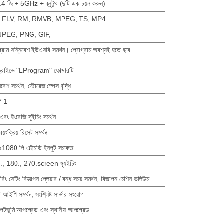
 জি + 5GHz + ব্লুটুথ (দুটি এক চয়ন করুন)
, FLV, RM, RMVB, MPEG, TS, MP4
ন JPEG, PNG, GIF,
রাম সন্নিবেশ ইউএসবি সমর্থন।
প্রোগ্রাম অবশ্যই হতে হবে
 ড্রাইভে "LProgram" ফোল্ডারটি
বেশ সমর্থন, স্টোরেজ স্পেস বৃদ্ধি
 * 1
এবং ইংরেজি সুইচিং সমর্থন
য়ংক্রিয় রিসেট সমর্থন
x1080 পি এইচডি ইনপুট সংকেত
0., 180., 270.screen স্যুইচিং
ারিং সেটিং বিজ্ঞাপন প্লেয়ার / বন্ধ সময় সমর্থন, বিজ্ঞাপন মেশিন ভলিউম
ুট আইপি সমর্থন, সংশ্লিষ্ট সার্ভার সংযোগ
ম পটভূমি আপগ্রেড এবং স্থানীয় আপগ্রেড