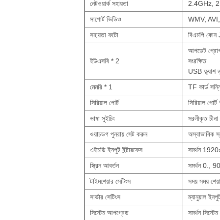
নেটওয়ার্ক সহায়তা
2.4GHz, 2.4
সাপোর্ট ভিডিও
WMV, AVI
সহায়তা ফটো
বিএমপি কো
আপডেট প্রোগ্
ইউএসবি * 2
সংরক্ষিত
USB ফ্ল্যাশ
মেমরি * 1
TF কার্ড সন্নি
সিরিয়াল পোর্ট
সিরিয়াল পোর্ট
ভাষা সুইচিং
সরলীকৃত চীনা 
ওয়াচডগ পুনরায় সেট করুন
অস্বাভাবিক স্ব
এইচডি ইনপুট ইন্টারফেস
সমর্থন 1920
স্ক্রিন আবর্তন
সমর্থন 0., 9
টাইমশেয়ার সেটিংস
সময় সময় শেয়
সার্ভার সেটিংস
ম্যানুয়াল ইনপ
সিস্টেম আপগ্রেড
সমর্থন সিস্টে