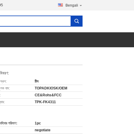
95
Bengali
 বিবরণ:
 স্থল:
চীন
ুলক নাম:
TOPADKIOSK/OEM
:
CE&Rohs&FCC
বার:
TPK-FK4311
চাহিদার পরিমাণ:
1pc
negotiate