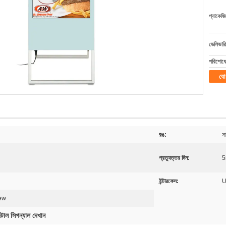
প্যাকেজি
ডেলিভারি
পরিশোধের
যো
রঙ:
স
প্রত্যুত্তর দিন:
5
ইন্টারফেস:
U
iew
টাল সিগন্যাল দেখান