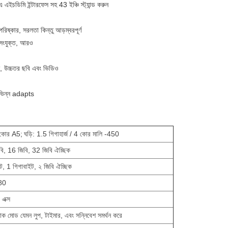
এইচডিমি ইন্টারফেস সহ 43 ইঞ্চি স্ট্যান্ড করুন
পরিষ্কার, সরলতা কিন্তু আড়ম্বরপূর্ণ
সংযুক্ত, আরও
ান, উচ্চতর ছবি এবং ভিডিও
 বিভিন্ন adapts
কোর A5;
ঘড়ি: 1.5 গিগাহার্জ / 4 কোর মালি -450
বি, 16 জিবি, 32 জিবি ঐচ্ছিক
, 1 গিগাবাইট, ২ জিবি ঐচ্ছিক
80
 এক্স
্যাক মোড যেমন লুপ, টাইমার, এবং সন্নিবেশ সমর্থন করে