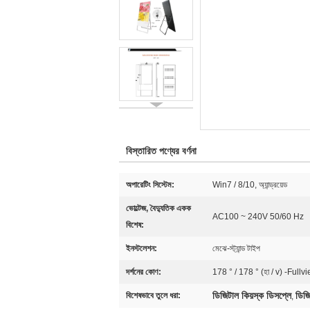
বিস্তারিত পণ্যের বর্ণনা
অপারেটিং সিস্টেম:
Win7 / 8/10, অ্যান্ড্রয়েড
ভোল্টেজ, বৈদ্যুতিক একক
AC100 ~ 240V 50/60 Hz
বিশেষ:
ইনস্টলেশন:
মেঝে-স্ট্যান্ড টাইপ
দর্শনের কোণ:
178 ° / 178 ° (হা / v) -Fullv
ডিজিটাল কিয়স্ক ডিসপ্লে
ডিজি
বিশেষভাবে তুলে ধরা:
,