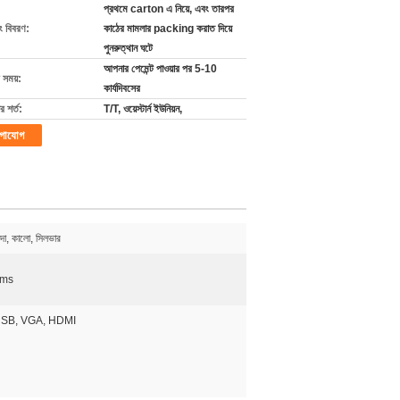
প্রথমে carton এ নিয়ে, এবং তারপর
ং বিবরণ:
কাঠের মামলার packing করাত দিয়ে
পুনরুত্থান ঘটে
আপনার পেমেন্ট পাওয়ার পর 5-10
 সময়:
কার্যদিবসের
 শর্ত:
T/T, ওয়েস্টার্ন ইউনিয়ন,
গাযোগ
াদা, কালো, সিলভার
ms
SB, VGA, HDMI