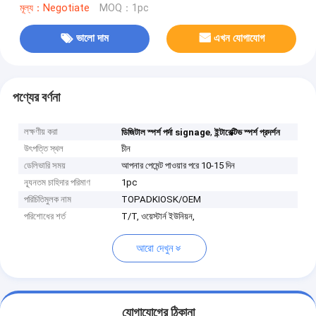
মূল্য：Negotiate
MOQ：1pc
ভালো দাম
এখন যোগাযোগ
পণ্যের বর্ণনা
লক্ষণীয় করা
,
ডিজিটাল স্পর্শ পর্দা signage
ইন্টারেক্টিভ স্পর্শ প্রদর্শন
উৎপত্তি স্থল
চীন
ডেলিভারি সময়
আপনার পেমেন্ট পাওয়ার পরে 10-15 দিন
ন্যূনতম চাহিদার পরিমাণ
1pc
পরিচিতিমুলক নাম
TOPADKIOSK/OEM
পরিশোধের শর্ত
T/T, ওয়েস্টার্ন ইউনিয়ন,
আরো দেখুন
যোগাযোগের ঠিকানা