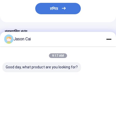
চালিয়ে
প্রস্তাবিত পণ্য
Jason Cai
9:17 AM
Good day, what product are you looking for?
৪৩ ৫৫ ইঞ্চি ডিজিটাল সিগনেজ
30 ইঞ্চি স্বচ্ছ টাচ স্ক্রীন কিয়স্ক
হলোগ্রাফিক প্রজেকশন স
কিওস্ক ঘোরান মেঝে স্ট্যান্ড ৩৬০
হলোগ্রাফিক প্রজেক্টর কিয়স্ক
কিয়স্ক হলো প্রজেক্টর মা
ডিগ্রি বিজ্ঞাপন প্রদর্শন
কিয়স্ক
ভালো দাম
ভালো দাম
ভালো দাম