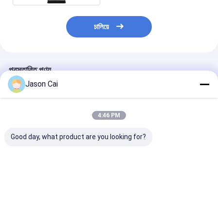
চালিয়ে
প্রস্তাবিত পণ্য
Jason Cai
4:46 PM
Good day, what product are you looking for?
ওয়াইফাই 3D হলোগ্রাম
ঘোরানো 3 ডি হলোগ্রাফিক
জন্মদিনের বিয়ের পার্টির 
বিজ্ঞাপন প্রদর্শন
ডিসপ্লে স্বয়ংক্রিয় 360 ডিগ্রি
বেস ফটো বুথ 360 স
সেলফি ফটো বুথ
স্পিনার
ভালো দাম
ভালো দাম
ভালো দাম