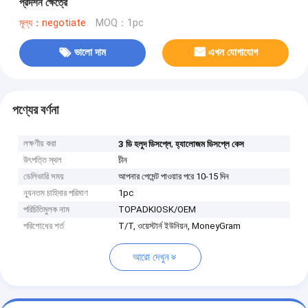
প্রদর্শন ক্ষেত্রে
মূল্য：negotiate
MOQ：1pc
ভালো দাম
এখন যোগাযোগ
পণ্যের বর্ণনা
লক্ষণীয় করা
,
3 ডি হলুদ ডিসপ্লে
হ্যালোজম ডিসপ্লে কেস
উৎপত্তি স্থল
চীন
ডেলিভারি সময়
আপনার পেমেন্ট পাওয়ার পরে 10-15 দিন
ন্যূনতম চাহিদার পরিমাণ
1pc
পরিচিতিমুলক নাম
TOPADKIOSK/OEM
পরিশোধের শর্ত
T/T, ওয়েস্টার্ন ইউনিয়ন, MoneyGram
আরো দেখুন