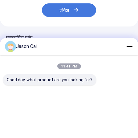
চালিয়ে
প্রস্তাবিত পণ্য
Jason Cai
11:41 PM
Good day, what product are you looking for?
৪৩ ৫৫ ইঞ্চি ডিজিটাল সিগনেজ
30 ইঞ্চি স্বচ্ছ টাচ স্ক্রীন কিয়স্ক
হলোগ্রাফিক প্রজেকশন স
কিওস্ক ঘোরান মেঝে স্ট্যান্ড ৩৬০
হলোগ্রাফিক প্রজেক্টর কিয়স্ক
কিয়স্ক হলো প্রজেক্টর মা
ডিগ্রি বিজ্ঞাপন প্রদর্শন
কিয়স্ক
ভালো দাম
ভালো দাম
ভালো দাম