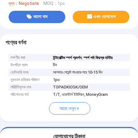
মূল্য：Negotiate
MOQ：1pc
ভালো দাম
এখন যোগাযোগ
পণ্যের বর্ণনা
লক্ষণীয় করা
,
ইন্টারেক্টিভ স্পর্শ প্রদর্শন
স্পর্শ পর্দা কিয়স্ক মনিটর
উৎপত্তি স্থল
চীন
ডেলিভারি সময়
আপনার পেমেন্ট পাওয়ার পরে 10-15 দিন
ন্যূনতম চাহিদার পরিমাণ
1pc
পরিচিতিমুলক নাম
TOPADKIOSK/OEM
পরিশোধের শর্ত
T/T, ওয়েস্টার্ন ইউনিয়ন, MoneyGram
আরো দেখুন
যোগাযোগের ঠিকানা