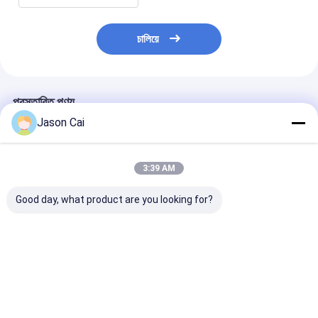
চালিয়ে
প্রস্তাবিত পণ্য
Jason Cai
3:39 AM
Good day, what product are you looking for?
ওয়াইফাই 3D হলোগ্রাম
ঘোরানো 3 ডি হলোগ্রাফিক
জন্মদিনের বিয়ের পার্টির 
বিজ্ঞাপন প্রদর্শন
ডিসপ্লে স্বয়ংক্রিয় 360 ডিগ্রি
বেস ফটো বুথ 360 স
সেলফি ফটো বুথ
স্পিনার
ভালো দাম
ভালো দাম
ভালো দাম