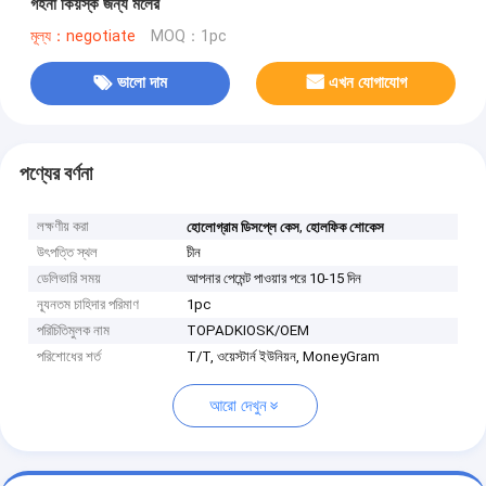
গহনা কিয়স্ক জন্য মলের
মূল্য：negotiate
MOQ：1pc
ভালো দাম
এখন যোগাযোগ
পণ্যের বর্ণনা
লক্ষণীয় করা
,
হোলোগ্রাম ডিসপ্লে কেস
হোলফিক শোকেস
উৎপত্তি স্থল
চীন
ডেলিভারি সময়
আপনার পেমেন্ট পাওয়ার পরে 10-15 দিন
ন্যূনতম চাহিদার পরিমাণ
1pc
পরিচিতিমুলক নাম
TOPADKIOSK/OEM
পরিশোধের শর্ত
T/T, ওয়েস্টার্ন ইউনিয়ন, MoneyGram
আরো দেখুন