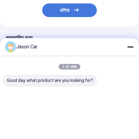
চালিয়ে
প্রস্তাবিত পণ্য
Jason Cai
1:31 AM
Good day, what product are you looking for?
মাল্টিমিডিয়া ডিজিটাল পডিয়াম
32 'উইন্ডোজ ইন্টারেক্টিভ পিসিএপি
14.1 ইঞ্চি ইন্টেল 
১৩.৩ ইঞ্চি পিসিএপি টাচ এলসিডি
এলসিডি ডিজিটাল ডিসপ্লে
কোয়াড কোর ল্যাপটপ শি
পডিকটর লাউডস্পিকার
লেকট্রন স্মার্ট ডাবল স্ক্রিন
নোটবুক কম্পিউটার
এম্প্লিফায়ার এবং মিটিংয়ের জন্য
এআইও মিটিং পডিয়াম
ওয়্যারলেস মাইক্রোফোন
ভালো দাম
ভালো দাম
ভালো দাম