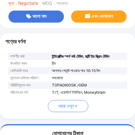
মূল্য：Negotiate
MOQ：সমঝোতা
ভালো দাম
এখন যোগাযোগ
পণ্যের বর্ণনা
লক্ষণীয় করা
,
ইন্টারেক্টিভ স্পর্শ পর্দা টেবিল
মাল্টি টাচ স্ক্রিন টেবিল
উৎপত্তি স্থল
চীন
ডেলিভারি সময়
আপনার পেমেন্ট পাওয়ার পরে 10-15 দিন
ন্যূনতম চাহিদার পরিমাণ
সমঝোতা
পরিচিতিমুলক নাম
TOPADKIOSK /OEM
পরিশোধের শর্ত
T/T, ওয়েস্টার্ন ইউনিয়ন, MoneyGram
আরো দেখুন
যোগাযোগের ঠিকানা