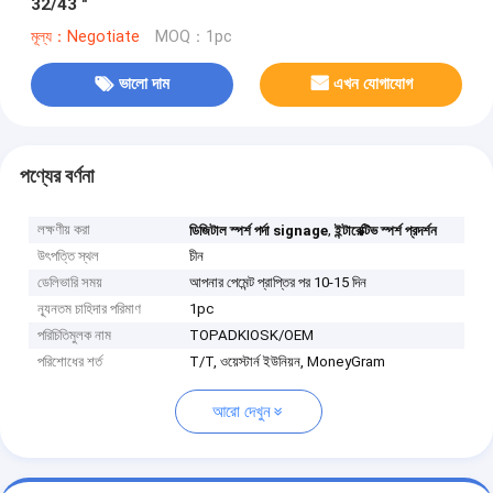
32/43 "
মূল্য：Negotiate
MOQ：1pc
ভালো দাম
এখন যোগাযোগ
পণ্যের বর্ণনা
লক্ষণীয় করা
,
ডিজিটাল স্পর্শ পর্দা signage
ইন্টারেক্টিভ স্পর্শ প্রদর্শন
উৎপত্তি স্থল
চীন
ডেলিভারি সময়
আপনার পেমেন্ট প্রাপ্তির পর 10-15 দিন
ন্যূনতম চাহিদার পরিমাণ
1pc
পরিচিতিমুলক নাম
TOPADKIOSK/OEM
পরিশোধের শর্ত
T/T, ওয়েস্টার্ন ইউনিয়ন, MoneyGram
আরো দেখুন