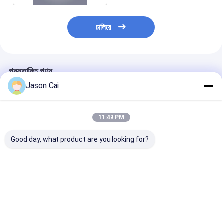
চালিয়ে
প্রস্তাবিত পণ্য
Jason Cai
11:49 PM
Good day, what product are you looking for?
৪৩ ৫৫ ইঞ্চি ডিজিটাল সিগনেজ
30 ইঞ্চি স্বচ্ছ টাচ স্ক্রীন কিয়স্ক
হলোগ্রাফিক প্রজেকশন স
কিওস্ক ঘোরান মেঝে স্ট্যান্ড ৩৬০
হলোগ্রাফিক প্রজেক্টর কিয়স্ক
কিয়স্ক হলো প্রজেক্টর মা
ডিগ্রি বিজ্ঞাপন প্রদর্শন
কিয়স্ক
ভালো দাম
ভালো দাম
ভালো দাম