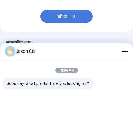
চালিয়ে
প্রস্তাবিত পণ্য
Jason Cai
10:06 AM
Good day, what product are you looking for?
55 ইঞ্চি 450cd / এম 2
ইন্ডোর 46 49 55 ইঞ্চি
ইনডোর বিজ্ঞাপনের ভিড
বিজোড় ল্যান্ডস্কেপ স্ক্রিন 3.5
CCTV সিস্টেম LCD ভিডিও
ন্যারো বেজেল মুলিট স্
মিমি ন্যারো বেজেল
ওয়াল 4K 3x3 2x2 ফ্রেম
ডিজিটাল সাইনেজ ভিডি
LCD ভিডিও ওয়াল প্যানেল
ভালো দাম
ভালো দাম
ভালো দাম