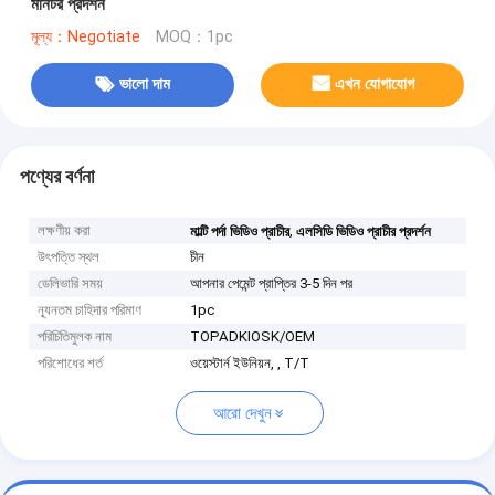
মনিটর প্রদর্শন
মূল্য：Negotiate
MOQ：1pc
ভালো দাম
এখন যোগাযোগ
পণ্যের বর্ণনা
লক্ষণীয় করা
,
মাল্টি পর্দা ভিডিও প্রাচীর
এলসিডি ভিডিও প্রাচীর প্রদর্শন
উৎপত্তি স্থল
চীন
ডেলিভারি সময়
আপনার পেমেন্ট প্রাপ্তির 3-5 দিন পর
ন্যূনতম চাহিদার পরিমাণ
1pc
পরিচিতিমুলক নাম
TOPADKIOSK/OEM
পরিশোধের শর্ত
ওয়েস্টার্ন ইউনিয়ন, , T/T
আরো দেখুন