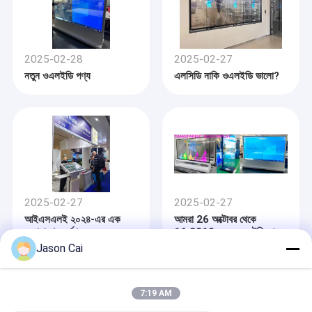
2025-02-28
2025-02-27
নতুন ওএলইডি পণ্য
এলসিডি নাকি ওএলইডি ভালো?
2025-02-27
2025-02-27
আইএসএলই ২০২৪-এর এক
আমরা 26 অক্টোবর থেকে
অসাধারণ মুহূর্ত।
16,2019 নভেম্বর সৌদি আরব
ভ্রমণ করব
Jason Cai
7:19 AM