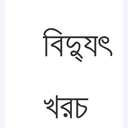
বিদ্যুৎ
খরচ