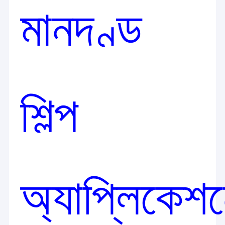
মানদণ্ড
শিল্প
অ্যাপ্লিকেশ