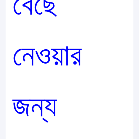
বেছে
সংকীর্ণ বেজ এলসিডি ভিডিও ওয়াল
টাচ স্ক্রিন কিয়স্ক
মুখের স্বীকৃতি ইনফ্রারেড থার্মোমিটার
নেওয়ার
ইন্টারেক্টিভ মাল্টি টাচ টেবিল
বাস ডিজিটাল সংকেত
স্বয়ং পরিষেবা কিওস্ক
প্রসারিত LCD প্রদর্শন
জন্য
স্বচ্ছ LCD প্রদর্শনী
3D Holographic প্রদর্শন
কার ছাদ ডিভিডি প্লেয়ার