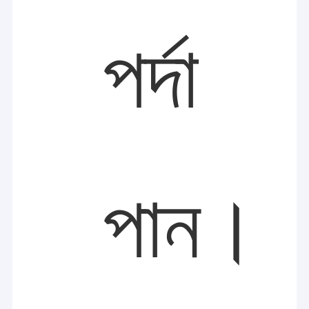
পর্দা
পান।