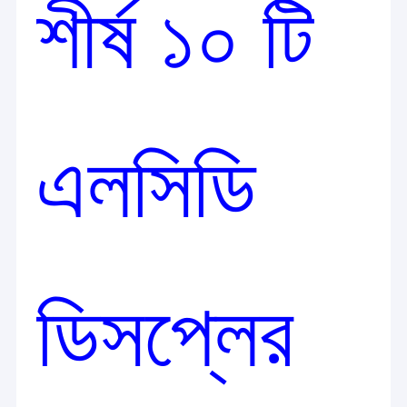
শীর্ষ ১০ টি
এলসিডি
ডিসপ্লের