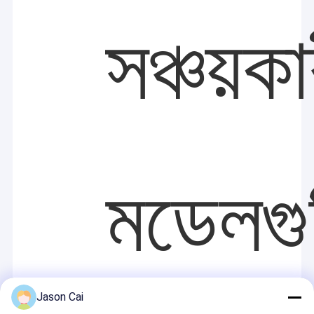
সঞ্চয়কা
মডেলগু
Jason Cai