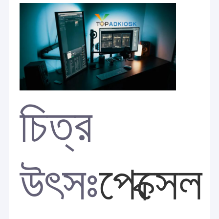
চিত্র
উৎসঃ
পেক্সেল