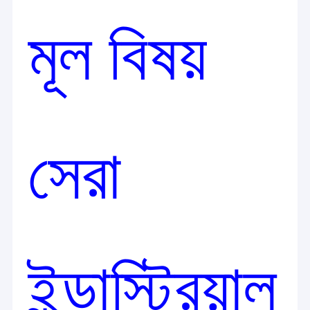
মূল বিষয়
সেরা
বাড়ি
Shenzhen TOPADKIOSK Display LCD Digital Signage পণ্য, LCD
ইন্ডাস্ট্রিয়াল
DISPLAY, QLED ডিসপ্লে, OLED ডিসপ্লে ক্ষেত্রে অত্যন্ত বিশেষজ্ঞ। আমরা আমাদের
পণ্য
নিজস্ব LCD পণ্য সিরিজ উন্নত করেছি,যেমন ডিজিটাল সিগনেজ, অল ইন ওয়ান পিসি, টাচ
স্ক্রিন, এলসিডি ভিডিও ওয়াল, আউটডোর আইপি 67 হাই ব্রাইটনেস এলসিডি ডিজিটাল
আমাদের সম্পর্কে
সিগনেজ ইত্যাদি, আকার 7 "ইঞ্চি থেকে 98 ইঞ্চি ইত্যাদির সাথে উপলব্ধএই পণ্যগুলি মার্কিন