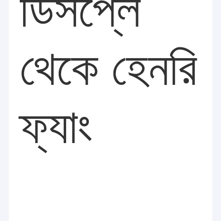
ডিসপ্লে
থেকে হেনরি
ফ্যাং