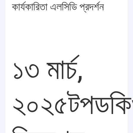
কার্যকারিতা এলসিডি প্রদর্শন
১৩ মার্চ,
টপডকি
২০২৫