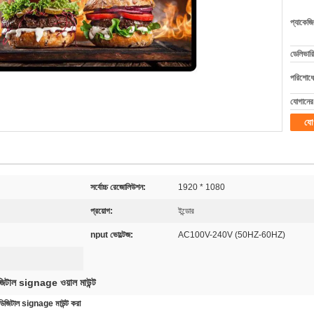
প্যাকেজি
ডেলিভারি
পরিশোধের
যোগানের 
যো
সর্বোচ্চ রেজোলিউশন:
1920 * 1080
প্রয়োগ:
ইন্ডোর
nput ভোল্টেজ:
AC100V-240V (50HZ-60HZ)
জিটাল signage ওয়াল মাউন্ট
্য ডিজিটাল signage মাউন্ট করা