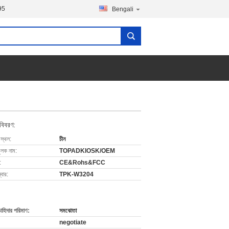
95
Bengali
 বিবরণ:
 স্থল:
চীন
ুলক নাম:
TOPADKIOSK/OEM
:
CE&Rohs&FCC
বার:
TPK-W3204
চাহিদার পরিমাণ:
সমঝোতা
negotiate