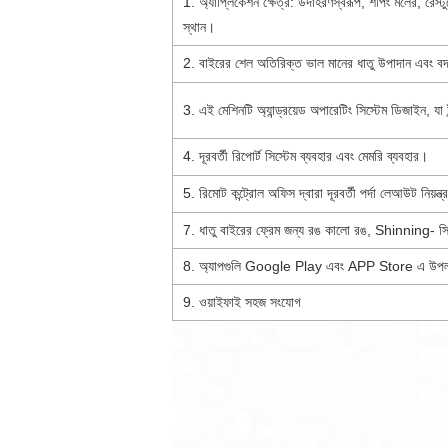
1. অ্যাপ্লিকেশন ক্ষেত্র: উদাহরণস্বরূপ, শপিং মলের, রেস্টুর
স্থান।
2. বাইরের শেল অতিরিক্ত ভাল মানের ধাতু উপাদান এবং বদ
3. এই মেশিনটি অ্যান্ড্রয়েড অপারেটিং সিস্টেম ডিজাইন, 
4. দূরবর্তী রিপোর্ট সিস্টেম ব্যবহার এবং মেমরি ব্যবহার।
5. রিমোট কন্ট্রোল অফিস দ্বারা দূরবর্তী পর্দা লেআউট নিয়ন
7. ধাতু বাইরের ফ্রেম জন্য রঙ কালো রঙ, Shinning- সিলভ
8. অ্যাপগুলি Google Play এবং APP Store এ উপল
9. ওয়াইফাই সহজ সংযোগ