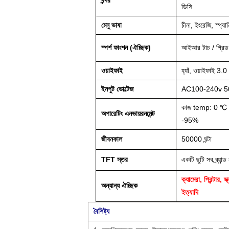
বন্দর
ডিসি
মেনু ভাষা
চীনা, ইংরেজি, স্প্যান
স্পর্শ ফাংশন (ঐচ্ছিক)
আইআর টাচ / গ্রিড স্
ওয়াইফাই
হ্যাঁ, ওয়াইফাই 3.0
ইনপুট ভোল্টেজ
AC100-240v 5
কাজ temp: 0 ℃ 
অপারেটিং এনভায়রনমেন্ট
-95%
জীবনকাল
50000 ঘন্টা
TFT স্তর
একটি ছুটি সব ব্র্যা
ক্যামেরা, প্রিন্টার
অন্যান্য ঐচ্ছিক
ইত্যাদি
বৈশিষ্ট্য