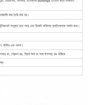
েন্ট, এয়ারপোর্ট, বর্গাকার, বাণিজ্যিক buidings ইত্যাদি জন্য সর্বজনীন
মেজাজি কাচ তৈরি করা হয়।
যা ইন্টারনেটে সংযুক্ত হতে পারে এবং রিমোট অফিসের ক্যাটলোলকে সমর্থন করে।
্ত্রণ, মনিটর এবং নকশা।
ার রং, গোল্ডেন রঙ, ক্রিম সাদা রং সঙ্গে উপলব্ধ;
রঙ ঐচ্ছিক
ব্ধ