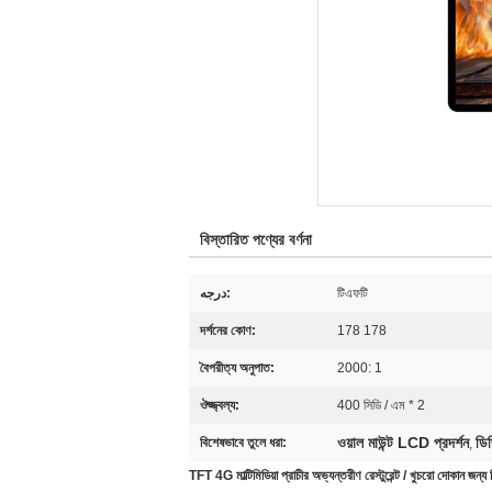
বিস্তারিত পণ্যের বর্ণনা
درجه:
টিএফটি
দর্শনের কোণ:
178 178
বৈপরীত্য অনুপাত:
2000: 1
ঔজ্জ্বল্য:
400 সিডি / এম * 2
ওয়াল মাউন্ট LCD প্রদর্শন
ডি
বিশেষভাবে তুলে ধরা:
,
TFT 4G মাল্টিমিডিয়া প্রাচীর অভ্যন্তরীণ রেস্টুরেন্ট / খুচরো দোকান জন