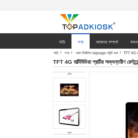
বাড়ি
পণ্য
আমাদের সম্পর্কে
কারখ
বাড়ি
পণ্য
ওয়াল ডিজিটাল signage মাউন্ট করা
TFT 4G মাল্
TFT 4G মাল্টিমিডিয়া প্রাচীর অভ্যন্তরীণ রেস্ট