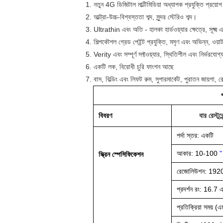
1. নতুন 4G ডিজিটাল মাল্টিমিডিয়া অধ্যাপক প্রযুক্তি প্রয়
2. আল্ট্রা-উচ্চ-বিশ্বস্ততা শব্দ, সুন্দর স্টেরিও শব্দ।
3. Ultrathin এবং অতি - হালকা হার্ডওয়্যার ক্ষেত্রে, সূক্ষ্ম এ
4. শিল্পকৌশল গ্রেড পেইন্ট প্রযুক্তি, মসৃণ এবং অভিন্ন, ওয়
5. Verity এবং সম্পূর্ণ সফ্টওয়্যার, স্থিতিশীল এবং নির্ভরযোগ্
6. একটি লক, বিরোধী চুরি ফাংশন আছে
7. বাস, বিল্ডিং এবং লিফট রুম, সুপারমার্কেট, পুরাতন জায়গা, রে
প
বিবরণ
বার রেস্টু
পর্দা স্তর: একটি
আকার: 10-100
"
স্ক্রিন স্পেসিফিকেশন
রেজোলিউশন: 192
প্রদর্শন রং: 16.7 
প্রতিক্রিয়া সময় 