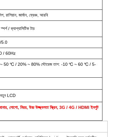
িশ, রাশিয়ান, জার্মান, ফ্রেঞ্চ, আরবি
পর্শ / ক্যাপ্যাসিটিক টাচ
 /5.0
0 / 60Hz
~ 50 ℃ / 20% ~ 80% স্টোরেজ তাপ: -10 ℃ ~ 60 ℃ / 5-
ন্ড নতুন LCD
, স্ক্যানার, লোগো, মিরর, উচ্চ উজ্জ্বলতা স্ক্রিন, 3G / 4G / HDMI ইনপুট