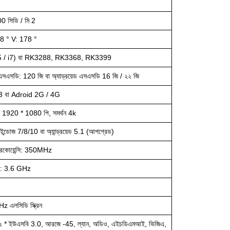
1
0 সিডি / মি
2
78 ° V: 178 °
 (i5 / i7) বা RK3288, RK3368, RK3399
এসডি: 120 জি বা অ্যাড্রয়েড এসএসডি 16 জি / ২২ জি
3 বা Adroid 2G / 4G
ন: 1920 * 1080 পি, সমর্থন 4k
উইন্ডোজ 7/8/10 বা অ্যান্ড্রয়েড 5.1 (আপগ্রেড)
ফ্রিকোয়েন্সি: 350MHz
্সি: 3.6 GHz
z এলসিডি স্ক্রিন
২ * ইউএসবি 3.0, আরজে -45, ল্যান, অডিও, এইচডিএমআই, ভিজিএ,