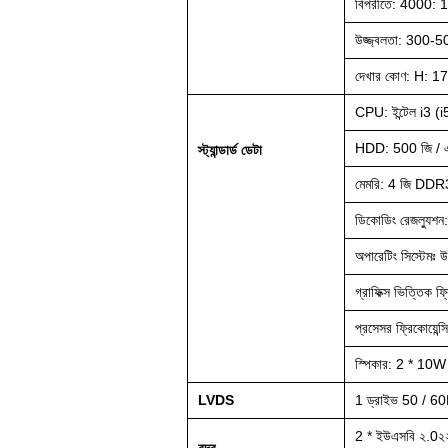
বিপরীতে: 4000: 
উজ্জ্বলতা: 300-50
দেখার কোণ: H: 1
CPU: ইন্টেল i3
HDD: 500 জি / এস
স্ট্যান্ডার্ড ডেটা
মেমরি: 4 জি DDR
ডিকোডিং রেজল্যুশ
অপারেটিং সিস্টেমঃ 
গ্রাফিক্স ভিত্তিক 
প্রসেসর ফ্রিকোয়েন
স্পিকার: 2 * 10W
LVDS
1 ড্রাইভ 50 / 60H
2 * ইউএসবি ২.0২