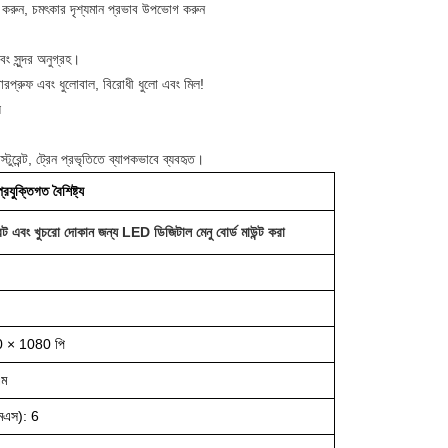
োগ করুন, চমৎকার দৃশ্যমান প্রভাব উপভোগ করুন
বং সুন্দর অনুগ্রহ।
াটারপ্রুফ এবং ধুলোবাল, বিরোধী ধুলো এবং মিল!
য
স্টুরেন্ট, ট্রেন প্রভৃতিতে ব্যাপকভাবে ব্যবহৃত।
্রযুক্তিগত বৈশিষ্ট্য
রেন্ট এবং খুচরো দোকান জন্য LED ডিজিটাল মেনু বোর্ড মাউন্ট করা
0 × 1080 পি
এম
(এমএস): 6