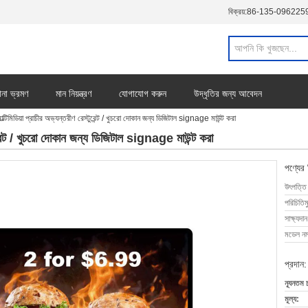
বিক্রয়:
86-135-096225
ানা ভ্রমণ
মান নিয়ন্ত্রণ
যোগাযোগ করুন
উদ্ধৃতির জন্য আবেদন
টিমিডিয়া প্রাচীর অভ্যন্তরীণ রেস্টুরেন্ট / খুচরো দোকান জন্য ডিজিটাল signage মাউন্ট করা
ুরেন্ট / খুচরো দোকান জন্য ডিজিটাল signage মাউন্ট করা
পণ্যের
উৎপত্তি
পরিচিতিম
সাক্ষ্যদান
মডেল নম্
প্রদান:
ন্যূনতম 
মূল্য: