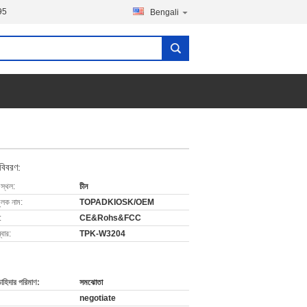
95
Bengali
 বিবরণ:
 স্থল:
চীন
ুলক নাম:
TOPADKIOSK/OEM
:
CE&Rohs&FCC
বার:
TPK-W3204
চাহিদার পরিমাণ:
সমঝোতা
negotiate