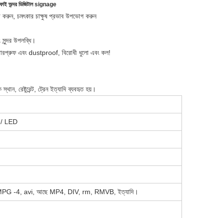
ইফাই অন্দর ডিজিটাল signage
়োগ করুন, চমৎকার চাক্ষুষ প্রভাব উপভোগ করুন
ং সুন্দর উপলব্ধি।
য়াটারপ্রুফ এবং dustproof, বিরোধী ধুলো এবং কল!
্থান, রেষ্টুরেন্ট, ট্রেন ইত্যাদি ব্যবহৃত হয়।
ি / LED
 -4, avi, আছে MP4, DIV, rm, RMVB, ইত্যাদি।