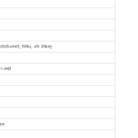
(এইচডিএমআই, ভিজিএ, এভি ঐচ্ছিক)
ণ মেমরি
ছিক