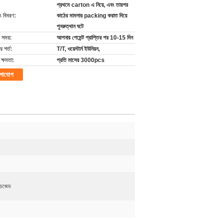
প্রথমে carton এ নিয়ে, এবং তারপর
ং বিবরণ:
কাঠের মামলার packing করাত দিয়ে
পুনরুত্থান ঘটে
 সময়:
আপনার পেমেন্ট প্রাপ্তির পর 10-15 দিন
 শর্ত:
T/T, ওয়েস্টার্ন ইউনিয়ন,
ক্ষমতা:
প্রতি মাসের 3000pcs
গাযোগ
চজেড