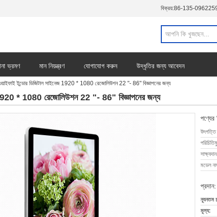
বিক্রয়:
86-135-096225
ানা ভ্রমণ
মান নিয়ন্ত্রণ
যোগাযোগ করুন
উদ্ধৃতির জন্য আবেদন
়েড ওয়াইফাই ইন্ডোর ডিজিটাল সাইনেজ 1920 * 1080 রেজোলিউশন 22 "- 86" বিজ্ঞাপনের জন্য
নেজ 1920 * 1080 রেজোলিউশন 22 "- 86" বিজ্ঞাপনের জন্য
পণ্যের
উৎপত্তি
পরিচিতিম
সাক্ষ্যদান
মডেল নম্
প্রদান:
ন্যূনতম 
মূল্য: