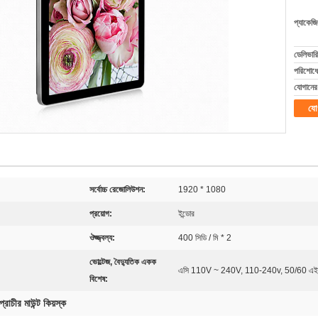
প্যাকেজি
ডেলিভারি
পরিশোধের
যোগানের 
যো
সর্বোচ্চ রেজোলিউশন:
1920 * 1080
প্রয়োগ:
ইন্ডোর
ঔজ্জ্বল্য:
400 সিডি / মি * 2
ভোল্টেজ, বৈদ্যুতিক একক
এসি 110V ~ 240V, 110-240v, 50/60 এই
বিশেষ:
প্রাচীর মাউন্ট কিয়স্ক