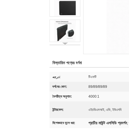
বিস্তারিত পণ্যের বর্ণনা
درجه:
টিএফটি
দর্শনের কোণ:
89/89/89/89
বৈপরীত্য অনুপাত:
4000:1
ইন্টারফেস:
এইচডিএমআই, এভি, ইউএসবি
প্রাচীর মাউন্ট এলসিডি প্রদর্শন
বিশেষভাবে তুলে ধরা:
,