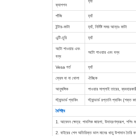
হ্যাঁ
ক্যাপশন
পাঁজি
হ্যাঁ
ইন্টার-কাটা
হ্যাঁ, নির্দিষ্ট সময় আন্তঃ কাটা
এন্টি-চুরি
হ্যাঁ
অটো পাওয়ার এবং
অটো পাওয়ার এবং বন্ধ
বন্ধ
Vesa গর্ত
হ্যাঁ
ফ্রেম বা না খোলা
ঐচ্ছিক
আনুষঙ্গিক
পাওয়ার সাপ্লাই তারের, ব্যবহারকারী
স্ট্যান্ডার্ড প্যাকিং
স্ট্যান্ডার্ড রপ্তানি প্যাকিং (শক্ত
বৈশিষ্ট্য
1. আবেদন ক্ষেত্র: পাবলিক জায়গা, উদাহরণস্বরূপ, শপিং মল, র
2. বাইরের শেল অতিরিক্ত ভাল মানের ধাতু উপাদান তৈরি করা 