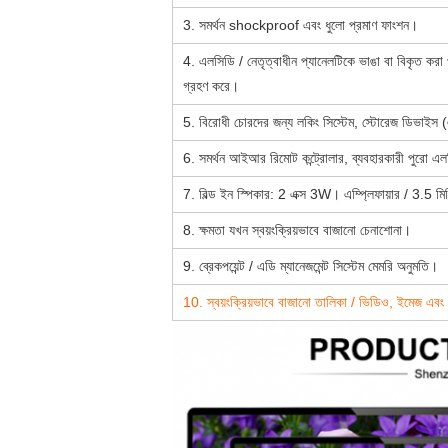
3. সমর্থন shockproof এবং ধুলো প্রমাণ ফাংশন।
4. এলসিডি / নেতৃত্বাধীন প্যানেলটিকে ভাঙা বা বিকৃত করা প
গ্রহণ করে।
5. বিরোধী চোরদের জন্য লকিং সিস্টেম, স্টোরেজ ডিভাইস 
6. সমর্থন আইআর রিমোট কন্ট্রোলার, ব্যবহারকারী পুরো এলস
7. বিল্ড ইন স্পিকার: 2 এক্স 3W।
এম্প্লিফায়ার / 3.5 
8. ক্ষমতা যখন স্বয়ংক্রিয়ভাবে বাজানো চেনাশোনা।
9. ব্রেকপয়েন্ট / এডি ম্যানেজমেন্ট সিস্টেম মেমরি অনুমতি।
10. স্বয়ংক্রিয়ভাবে বাজানো তালিকা / ভিডিও, ইমেজ এবং সঙ্