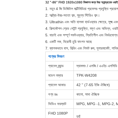
32 "-86" FHD 1920x1080 বিজ্ঞাপন জন্য উচ্চ অ্যান্ড্রয়েড ওয়া
1. নতুন 4 জি ডিজিটাল মাল্টিমিডিয়া প্রফেসর প্রযুক্তি প্রয
2. আল্ট্রা-উচ্চ-সততা শব্দ, সুদৃশ্য স্টিরিও শব্দ।
3. Ultrathin এবং অতি হালকা হার্ডওয়্যার ক্ষেত্রে, সূক্ষ্ম এব
4. শিল্পকৌশল গ্রেড পেইন্ট প্রযুক্তি, মসৃণ এবং অভিন্ন, ও
5. যাচাই এবং সম্পূর্ণ সফটওয়্যার, স্থিতিশীল এবং নির্ভরযোগ্য
6. একটি লক, বিরোধী চুরি ফাংশন আছে
7. ব্যাপকভাবে বাস, বিল্ডিং এবং লিফট রুম, সুপারমার্কেট, পাবিক স
পণ্যের বিবরণ
প্যানেল ব্র্যান্ড
স্যামসাং / এলজি / এএইচ এলসিড
মডেল নম্বার
TPK-W4208
প্যানেল আকার
42 '' (7-65 ইঞ্চি ঐচ্ছিক)
পণ্য রঙ
কালো, সাদা ঐচ্ছিক
ভিডিও ফরম্যাট
MPG, MPG -1, MPG-2, MPG
FHD 1080P
হ্যাঁ