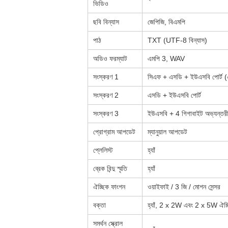
ভিডিও
ছবি বিন্যাস
জেপিজি, বিএমপি
পাঠ
TXT (UTF-8 বিন্যাস)
অডিও ফরম্যাট
এমপি 3, WAV
সংস্করণ 1
সিএফ + এসডি + ইউএসবি পোর্ট 
সংস্করণ 2
এসডি + ইউএসবি পোর্ট
সংস্করণ 3
ইউএসবি + 4 গিগাবাইট অভ্যন্তরী
প্রোগ্রাম আপডেট
ম্যানুয়াল আপডেট
প্লেলিস্ট
হ্যাঁ
ব্রেক বিন্দু স্মৃতি
হ্যাঁ
ঐচ্ছিক ফাংশন
ওয়াইফাই / 3 জি / মোশন সেন্সর
বক্তা
হ্যাঁ, 2 x 2W এবং 2 x 5W ঐচ্
সমর্থন স্ক্রোল