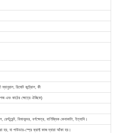
 ম্যানুয়াল, রিমোট কন্ট্রোল, কী
 কাগজ এবং কাঠের ক্ষেত্রে ঐচ্ছিক)
েস্টুরেন্ট, বিমানবন্দর, বর্গক্ষেত্র, বাণিজ্যিক কেনাকাটা, ইত্যাদি।
হয়, যা পাউডার-স্প্রে ক্রাফ্ট কাজ দ্বারা আঁকা হয়।