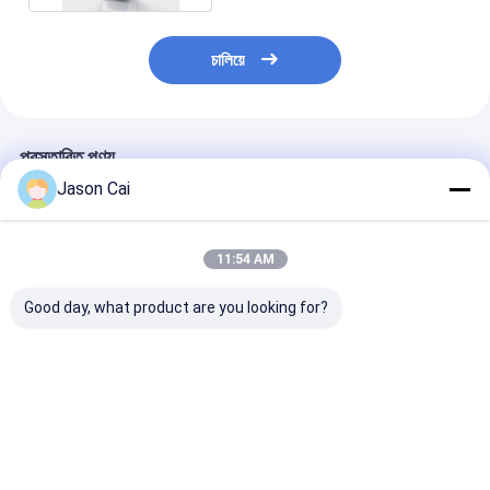
চালিয়ে
প্রস্তাবিত পণ্য
Jason Cai
11:54 AM
Good day, what product are you looking for?
55 ইঞ্চি এলসিডি ডিজিটাল
PCAP টাচ স্ক্রিন এলসিডি
18.5/21/32/42 ইঞ
সাইনেজ
মনিটরের আকার 10.1 ইঞ্চি
ফ্রেম ডিজিটাল সিগনেজ 
থেকে 98 ইঞ্চি পর্যন্ত গেম
প্রদর্শন NFT প্রদর্শন
মেশিনের জন্য রঙিন এলইডি
লাইটের সাথে
ভালো দাম
ভালো দাম
ভালো দাম