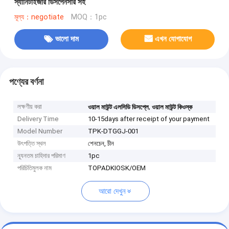
স্যানিটাইজার ডিসপেনসার সহ
মূল্য：negotiate
MOQ：1pc
ভালো দাম
এখন যোগাযোগ
পণ্যের বর্ণনা
লক্ষণীয় করা
,
ওয়াল মাউন্ট এলসিডি ডিসপ্লে
ওয়াল মাউন্ট কিওস্ক
Delivery Time
10-15days after receipt of your payment
Model Number
TPK-DTGGJ-001
উৎপত্তি স্থল
শেনচেন, চীন
ন্যূনতম চাহিদার পরিমাণ
1pc
পরিচিতিমুলক নাম
TOPADKIOSK/OEM
আরো দেখুন